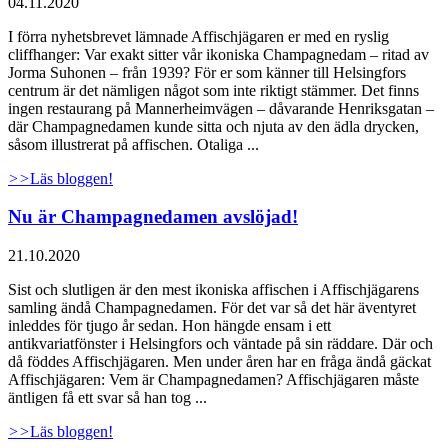
04.11.2020
I förra nyhetsbrevet lämnade Affischjägaren er med en ryslig
cliffhanger: Var exakt sitter vår ikoniska Champagnedam – ritad av
Jorma Suhonen – från 1939? För er som känner till Helsingfors
centrum är det nämligen något som inte riktigt stämmer. Det finns
ingen restaurang på Mannerheimvägen – dåvarande Henriksgatan –
där Champagnedamen kunde sitta och njuta av den ädla drycken,
såsom illustrerat på affischen. Otaliga ...
>>
Läs bloggen!
Nu är Champagnedamen avslöjad!
21.10.2020
Sist och slutligen är den mest ikoniska affischen i Affischjägarens
samling ändå Champagnedamen. För det var så det här äventyret
inleddes för tjugo år sedan. Hon hängde ensam i ett
antikvariatfönster i Helsingfors och väntade på sin räddare. Där och
då föddes Affischjägaren. Men under åren har en fråga ändå gäckat
Affischjägaren: Vem är Champagnedamen? Affischjägaren måste
äntligen få ett svar så han tog ...
>>
Läs bloggen!