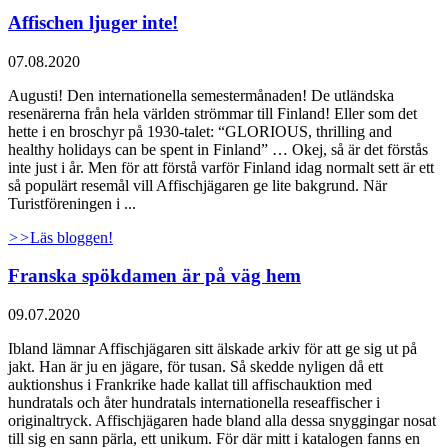
Affischen ljuger inte!
07.08.2020
Augusti! Den internationella semestermånaden! De utländska
resenärerna från hela världen strömmar till Finland! Eller som det
hette i en broschyr på 1930-talet: “GLORIOUS, thrilling and
healthy holidays can be spent in Finland” … Okej, så är det förstås
inte just i år. Men för att förstå varför Finland idag normalt sett är ett
så populärt resemål vill Affischjägaren ge lite bakgrund. När
Turistföreningen i ...
>>
Läs bloggen!
Franska spökdamen är på väg hem
09.07.2020
Ibland lämnar Affischjägaren sitt älskade arkiv för att ge sig ut på
jakt. Han är ju en jägare, för tusan. Så skedde nyligen då ett
auktionshus i Frankrike hade kallat till affischauktion med
hundratals och åter hundratals internationella reseaffischer i
originaltryck. Affischjägaren hade bland alla dessa snyggingar nosat
till sig en sann pärla, ett unikum. För där mitt i katalogen fanns en