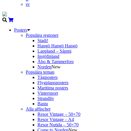
sv
Posters
Populära regioner
Stadi!
Hangö Hangö Hangö
Lappland – Sápmi
Insjöfinland
Åbo & Tammerfors
Norden
New
Populära teman
Tågposters
Flygplansposters
Maritima posters
Vintersport
Strandliv
Bastu
Alla affischer
Resor Vintage – 50×70
Resor Vintage – A4
Resor Nutida – 50×70
Come to Norden
New