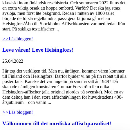
klassiskt inom finländsk resehistoria. Och sommaren 2022 finns det
en extra viktig orsak att hoppa ombord. Varför? Det ska jag strax
avslöja, men först lite bakgrund. Redan i mitten av 1800-talet
började de första regelbundna passagerarfärjorna gå mellan
Helsingfors/Åbo till Stockholm. Affischkonsten var med redan från
start. På sakliga textaffischer ...
>>
Läs bloggen!
Leve våren! Leve Helsingfors!
25.04.2022
I år tog det verkligen tid. Men nu, äntligen, kommer våren kommer
till Finland och Helsingfors! Därför bjuder vi nu på fin rabatt till alla
poster-fans. Kanske det var ungefär på samma sätt år 1949? Då
skapade nämligen konstnären Gunnar Forsström fem olika
Helsingfors-affischer (alla original gjordes på svenska). Med en av
dem deltog han i den stora affischtävlingen för huvudstadens 400-
årsjubileum – och vann! ...
>>
Läs bloggen!
Välkommen till det nordiska affischparadiset!