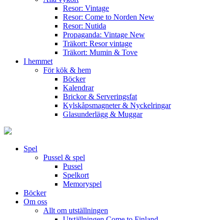
Resor: Vintage
Resor: Come to Norden
New
Resor: Nutida
Propaganda: Vintage
New
Träkort: Resor vintage
Träkort: Mumin & Tove
I hemmet
För kök & hem
Böcker
Kalendrar
Brickor & Serveringsfat
Kylskåpsmagneter & Nyckelringar
Glasunderlägg & Muggar
Spel
Pussel & spel
Pussel
Spelkort
Memoryspel
Böcker
Om oss
Allt om utställningen
Utställningen Come to Finland