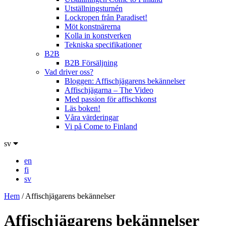
Utställningsturnén
Lockropen från Paradiset!
Möt konstnärerna
Kolla in konstverken
Tekniska specifikationer
B2B
B2B Försäljning
Vad driver oss?
Bloggen: Affischjägarens bekännelser
Affischjägarna – The Video
Med passion för affischkonst
Läs boken!
Våra värderingar
Vi på Come to Finland
sv
en
fi
sv
Hem
/
Affischjägarens bekännelser
Affischjägarens bekännelser