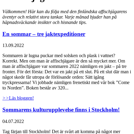
Välkommen! Här kan du följa med den finländska affischjägarens
äventyr och relativt stora tankar. Varje månad bjuder han på
häpnadsväckande insikter och hisnande tips.
En sommar – tre jaktexpeditioner
13.09.2022
Sommaren är lugna puckar med solsken och plask i vattnet?
Korrekt. Men om man är affischjägare är den så mycket mer. Om
man är affischjägare var sommaren 2022 nämligen en jakt – på tre
fronter. För det första: Det var en jakt på ett slut. På ett slut där man i
något skede får utropa de förlösande orden: Sätt igång
tryckpressarna! Vi jobbade nämligen frenetiskt med vår bok ”Come
to Norden”. Boken består av 320...
>>
Läs bloggen!
Sommarens kulturupplevelse finns i Stockholm!
04.07.2022
Tag färjan till Stockholm! Det är svårt att komma på något mer