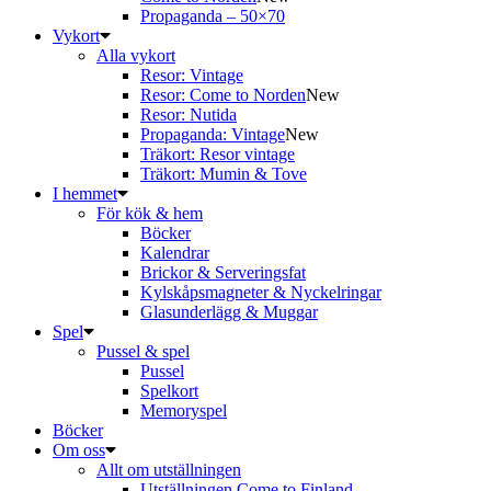
Propaganda – 50×70
Vykort
Alla vykort
Resor: Vintage
Resor: Come to Norden
New
Resor: Nutida
Propaganda: Vintage
New
Träkort: Resor vintage
Träkort: Mumin & Tove
I hemmet
För kök & hem
Böcker
Kalendrar
Brickor & Serveringsfat
Kylskåpsmagneter & Nyckelringar
Glasunderlägg & Muggar
Spel
Pussel & spel
Pussel
Spelkort
Memoryspel
Böcker
Om oss
Allt om utställningen
Utställningen Come to Finland