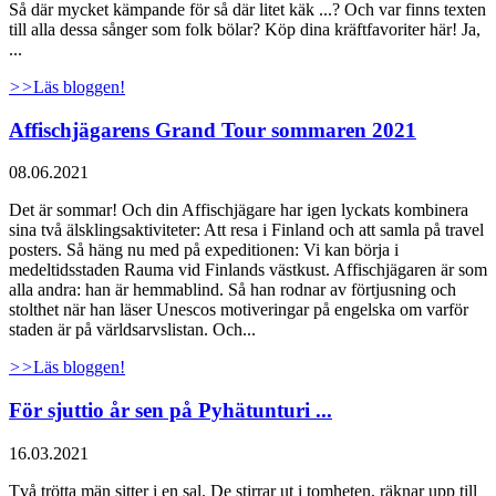
Så där mycket kämpande för så där litet käk ...? Och var finns texten
till alla dessa sånger som folk bölar? Köp dina kräftfavoriter här! Ja,
...
>>
Läs bloggen!
Affischjägarens Grand Tour sommaren 2021
08.06.2021
Det är sommar! Och din Affischjägare har igen lyckats kombinera
sina två älsklingsaktiviteter: Att resa i Finland och att samla på travel
posters. Så häng nu med på expeditionen: Vi kan börja i
medeltidsstaden Rauma vid Finlands västkust. Affischjägaren är som
alla andra: han är hemmablind. Så han rodnar av förtjusning och
stolthet när han läser Unescos motiveringar på engelska om varför
staden är på världsarvslistan. Och...
>>
Läs bloggen!
För sjuttio år sen på Pyhätunturi ...
16.03.2021
Två trötta män sitter i en sal. De stirrar ut i tomheten, räknar upp till