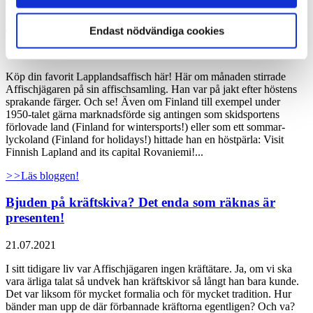
När ruska-affischen förförde en jägare
Endast nödvändiga cookies
04.10.2021
Köp din favorit Lapplandsaffisch här! Här om månaden stirrade
Affischjägaren på sin affischsamling. Han var på jakt efter höstens
sprakande färger. Och se! Även om Finland till exempel under
1950-talet gärna marknadsförde sig antingen som skidsportens
förlovade land (Finland for wintersports!) eller som ett sommar-
lyckoland (Finland for holidays!) hittade han en höstpärla: Visit
Finnish Lapland and its capital Rovaniemi!...
>>
Läs bloggen!
Bjuden på kräftskiva? Det enda som räknas är
presenten!
21.07.2021
I sitt tidigare liv var Affischjägaren ingen kräftätare. Ja, om vi ska
vara ärliga talat så undvek han kräftskivor så långt han bara kunde.
Det var liksom för mycket formalia och för mycket tradition. Hur
bänder man upp de där förbannade kräftorna egentligen? Och va?