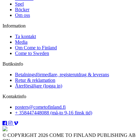
Spel
Böcker
Om oss
Information
Ta kontakt
Media
Om Come to Finland
Come to Sweden
Butiksinfo
Betalningsförmedlare, registerutdrag & leverans
Retur & reklamation
Återförsäljare (logga in)
Kontaktinfo
posters@cometofinland.fi
+ 358447448088 (må-to 9-16 finsk tid)
© COPYRIGHT 2026 COME TO FINLAND PUBLISHING AB