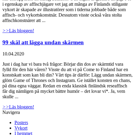
i egenskap av affischjägare vet jag att många av Finlands stiligaste
vykort är skapade av illustratörer som i tiderna jobbade både som
affisch- och vykortskonstnär. Dessutom visste också våra stolta
affischkonstnärer att ...
>>
Läs bloggen!
99 skäl att lägga undan skärmen
10.04.2020
Just i dag har vi bara två frågor: Börjar din dos av skärmtid vara
fylld för den här våren? Visste du att vi på Come to Finland har en
konstskatt som kan bli din? Vårt tips är därför: Lägg undan skärmen,
glöm Game of Thrones och Instagram. Ge istället konsten en chans,
på dina egna väggar. Redan en enda klassisk finländsk reseaffisch
får dig nämligen på mycket bättre humör – det lovar vi*. Ja, vem
skulle ...
>>
Läs bloggen!
Navigera
Posters
Vykort
I hemmet