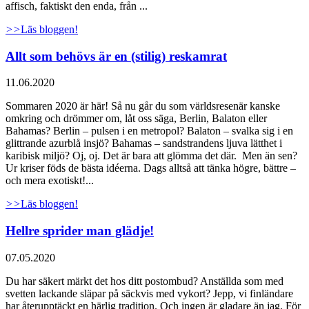
affisch, faktiskt den enda, från ...
>>
Läs bloggen!
Allt som behövs är en (stilig) reskamrat
11.06.2020
Sommaren 2020 är här! Så nu går du som världsresenär kanske
omkring och drömmer om, låt oss säga, Berlin, Balaton eller
Bahamas? Berlin – pulsen i en metropol? Balaton – svalka sig i en
glittrande azurblå insjö? Bahamas – sandstrandens ljuva lätthet i
karibisk miljö? Oj, oj. Det är bara att glömma det där. Men än sen?
Ur kriser föds de bästa idéerna. Dags alltså att tänka högre, bättre –
och mera exotiskt!...
>>
Läs bloggen!
Hellre sprider man glädje!
07.05.2020
Du har säkert märkt det hos ditt postombud? Anställda som med
svetten lackande släpar på säckvis med vykort? Jepp, vi finländare
har återupptäckt en härlig tradition. Och ingen är gladare än jag. För