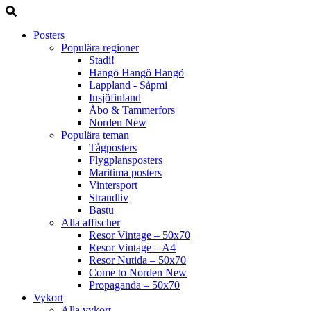
Posters
Populära regioner
Stadi!
Hangö Hangö Hangö
Lappland - Sápmi
Insjöfinland
Åbo & Tammerfors
Norden
New
Populära teman
Tågposters
Flygplansposters
Maritima posters
Vintersport
Strandliv
Bastu
Alla affischer
Resor Vintage – 50x70
Resor Vintage – A4
Resor Nutida – 50x70
Come to Norden
New
Propaganda – 50x70
Vykort
Alla vykort