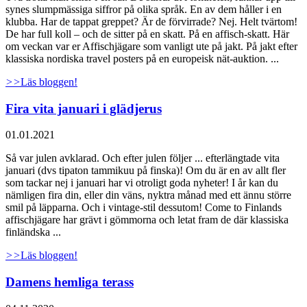
synes slumpmässiga siffror på olika språk. En av dem håller i en
klubba. Har de tappat greppet? Är de förvirrade? Nej. Helt tvärtom!
De har full koll – och de sitter på en skatt. På en affisch-skatt. Här
om veckan var er Affischjägare som vanligt ute på jakt. På jakt efter
klassiska nordiska travel posters på en europeisk nät-auktion. ...
>>
Läs bloggen!
Fira vita januari i glädjerus
01.01.2021
Så var julen avklarad. Och efter julen följer ... efterlängtade vita
januari (dvs tipaton tammikuu på finska)! Om du är en av allt fler
som tackar nej i januari har vi otroligt goda nyheter! I år kan du
nämligen fira din, eller din väns, nyktra månad med ett ännu större
smil på läpparna. Och i vintage-stil dessutom! Come to Finlands
affischjägare har grävt i gömmorna och letat fram de där klassiska
finländska ...
>>
Läs bloggen!
Damens hemliga terass