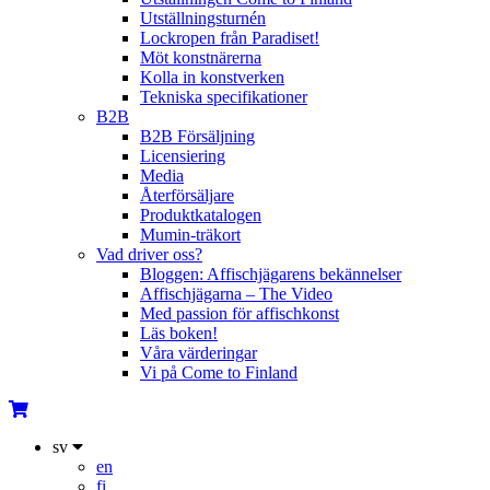
Utställningsturnén
Lockropen från Paradiset!
Möt konstnärerna
Kolla in konstverken
Tekniska specifikationer
B2B
B2B Försäljning
Licensiering
Media
Återförsäljare
Produktkatalogen
Mumin-träkort
Vad driver oss?
Bloggen: Affischjägarens bekännelser
Affischjägarna – The Video
Med passion för affischkonst
Läs boken!
Våra värderingar
Vi på Come to Finland
sv
en
fi