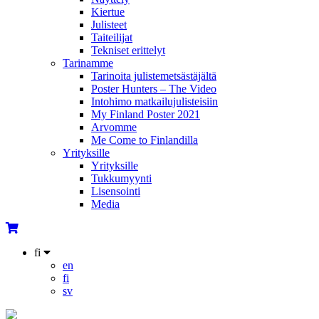
Kiertue
Julisteet
Taiteilijat
Tekniset erittelyt
Tarinamme
Tarinoita julistemetsästäjältä
Poster Hunters – The Video
Intohimo matkailujulisteisiin
My Finland Poster 2021
Arvomme
Me Come to Finlandilla
Yrityksille
Yrityksille
Tukkumyynti
Lisensointi
Media
fi
en
fi
sv