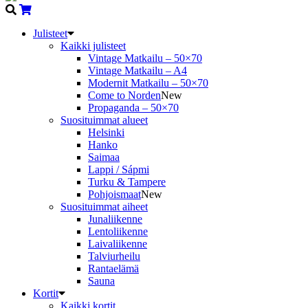
Julisteet
Kaikki julisteet
Vintage Matkailu – 50×70
Vintage Matkailu – A4
Modernit Matkailu – 50×70
Come to Norden
New
Propaganda – 50×70
Suosituimmat alueet
Helsinki
Hanko
Saimaa
Lappi / Sápmi
Turku & Tampere
Pohjoismaat
New
Suosituimmat aiheet
Junaliikenne
Lentoliikenne
Laivaliikenne
Talviurheilu
Rantaelämä
Sauna
Kortit
Kaikki kortit