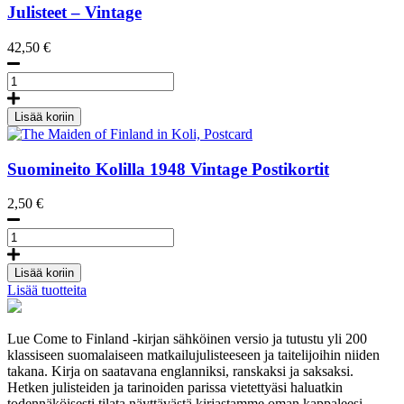
Julisteet – Vintage
42,50
€
The
Maiden
of
Lisää koriin
Finland
in
Koli,
Suomineito Kolilla
1948
Vintage Postikortit
Poster
50
2,50
€
x
70
The
cm
Maiden
(on
of
demand
Lisää koriin
Finland
print)
Lisää tuotteita
in
määrä
Koli,
Postcard
Lue Come to Finland -kirjan sähköinen versio ja tutustu yli 200
määrä
klassiseen suomalaiseen matkailujulisteeseen ja taitelijoihin niiden
takana. Kirja on saatavana englanniksi, ranskaksi ja saksaksi.
Hetken julisteiden ja tarinoiden parissa vietettyäsi haluatkin
todennäköisesti tilata näyttävästä kirjastamme oman kappaleesi.