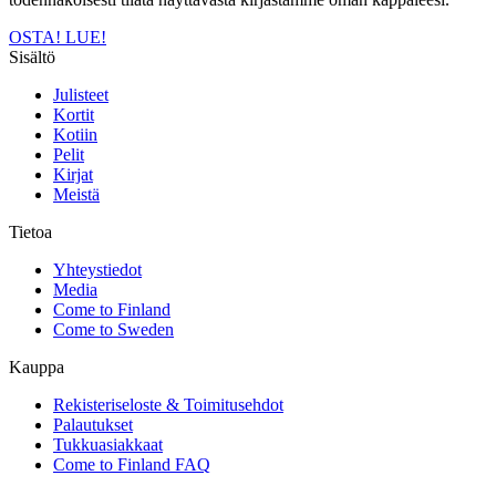
OSTA!
LUE!
Sisältö
Julisteet
Kortit
Kotiin
Pelit
Kirjat
Meistä
Tietoa
Yhteystiedot
Media
Come to Finland
Come to Sweden
Kauppa
Rekisteriseloste & Toimitusehdot
Palautukset
Tukkuasiakkaat
Come to Finland FAQ