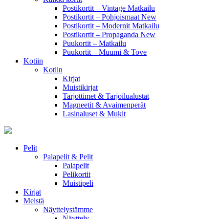
Postikortit – Vintage Matkailu
Postikortit – Pohjoismaat
New
Postikortit – Modernit Matkailu
Postikortit – Propaganda
New
Puukortit – Matkailu
Puukortit – Muumi & Tove
Kotiin
Kotiin
Kirjat
Muistikirjat
Tarjottimet & Tarjoilualustat
Magneetit & Avaimenperät
Lasinaluset & Mukit
Pelit
Palapelit & Pelit
Palapelit
Pelikortit
Muistipeli
Kirjat
Meistä
Näyttelystämme
Näyttely