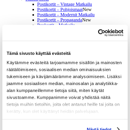
Postikortit – Vintage Matkailu
Postikortit – Pohjoismaat
New
Postikortit – Modernit Matkailu
Postikortit – Propaganda
New
Puukortit – Matkailu
Puukortit – Muumi & Tove
Kotiin
Kotiin
Kirjat
Muistikirjat
Tämä sivusto käyttää evästeitä
Tarjottimet & Tarjoilualustat
Magneetit & Avaimenperät
Käytämme evästeitä tarjoamamme sisällön ja mainosten
Lasinaluset & Mukit
räätälöimiseen, sosiaalisen median ominaisuuksien
Pelit
tukemiseen ja kävijämäärämme analysoimiseen. Lisäksi
Palapelit & Pelit
Palapelit
jaamme sosiaalisen median, mainosalan ja analytiikka-
Pelikortit
alan kumppaneillemme tietoja siitä, miten käytät
Muistipeli
sivustoamme. Kumppanimme voivat yhdistää näitä
Kirjat
Meistä
tietoja muihin tietoihin, joita olet antanut heille tai joita on
Näyttelystämme
kerätty, kun olet käyttänyt heidän palvelujaan.
Näyttely
Kiertue
Julisteet
Näytä tiedot
Taiteilijat