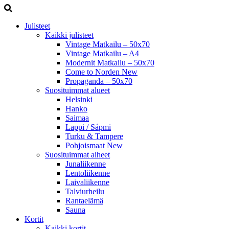
Julisteet
Kaikki julisteet
Vintage Matkailu – 50x70
Vintage Matkailu – A4
Modernit Matkailu – 50x70
Come to Norden
New
Propaganda – 50x70
Suosituimmat alueet
Helsinki
Hanko
Saimaa
Lappi / Sápmi
Turku & Tampere
Pohjoismaat
New
Suosituimmat aiheet
Junaliikenne
Lentoliikenne
Laivaliikenne
Talviurheilu
Rantaelämä
Sauna
Kortit
Kaikki kortit