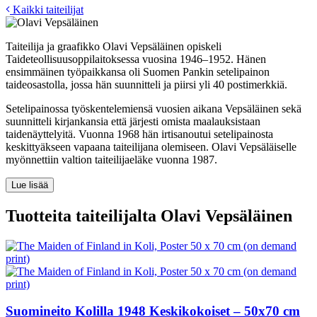
Kaikki taiteilijat
Taiteilija ja graafikko Olavi Vepsäläinen opiskeli
Taideteollisuusoppilaitoksessa vuosina 1946–1952. Hänen
ensimmäinen työpaikkansa oli Suomen Pankin setelipainon
taideosastolla, jossa hän suunnitteli ja piirsi yli 40 postimerkkiä.
Setelipainossa työskentelemiensä vuosien aikana Vepsäläinen sekä
suunnitteli kirjankansia että järjesti omista maalauksistaan
taidenäyttelyitä. Vuonna 1968 hän irtisanoutui setelipainosta
keskittyäkseen vapaana taiteilijana olemiseen. Olavi Vepsäläiselle
myönnettiin valtion taiteilijaeläke vuonna 1987.
Lue lisää
Tuotteita taiteilijalta Olavi Vepsäläinen
Suomineito Kolilla
1948
Keskikokoiset – 50x70 cm