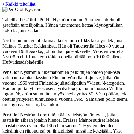
Kaikki taiteilijat
Taiteilija Per-Olof ”PON” Nyström kuuluu Suomen tärkeimpiin
graafisiin taiteilijoihin. Hänen tuotantonsa kattaa käyttögrafiikan
koko laajan skaalan.
Nyströmin ura graafikkona alkoi vuonna 1948 kesätyöntekijänä
Mainos Taucher Reklamissa. Hän oli Taucherilla lähes 40 vuotta
vuoteen 1988 saakka, jolloin hän jäi eläkkeelle. Vuosien varrella
Nyström ehti Taucherin töiden ohella piirtää noin 10 000 piirrosta
Hufvudstadsbladetille.
Per-Olof Nyströmin lukemattomien palkittujen töiden joukosta
voidaan mainita klassinen Finland Woodland -juliste, jolla hän
vuonna 1960 voitti Finlandia-julistekilpailun ”Vienti”-kategorian.
Hän on piirtänyt myös useita yrityslogoja, muun muassa Wulffin
logon. Nyström suunnitteli myös mediayritys MTV3:n pöllön, joka
otettiin yrityksen tunnukseksi vuonna 1965. Samainen pöllö-teema
on käytössä vielä nykyäänkin.
Per-Olof Nyström korosti töissään yhteistyön tärkeyttä, jotta
saataisiin aikaan jotakin hienoa. Eräässä Mainosuutiset-lehden
haastattelussa vuodelta 1965 hän sanoo: ”–Hyvien ideoiden
keksiminen riippuu paljon ilmapiiristä, missä ne keksitään. Yksi