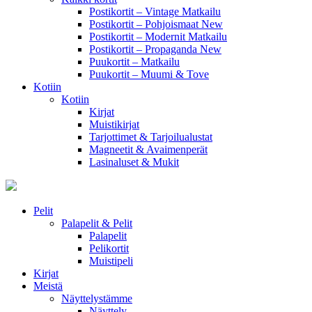
Postikortit – Vintage Matkailu
Postikortit – Pohjoismaat
New
Postikortit – Modernit Matkailu
Postikortit – Propaganda
New
Puukortit – Matkailu
Puukortit – Muumi & Tove
Kotiin
Kotiin
Kirjat
Muistikirjat
Tarjottimet & Tarjoilualustat
Magneetit & Avaimenperät
Lasinaluset & Mukit
Pelit
Palapelit & Pelit
Palapelit
Pelikortit
Muistipeli
Kirjat
Meistä
Näyttelystämme
Näyttely