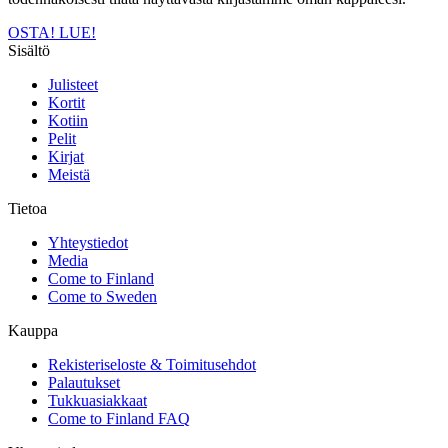
OSTA!
LUE!
Sisältö
Julisteet
Kortit
Kotiin
Pelit
Kirjat
Meistä
Tietoa
Yhteystiedot
Media
Come to Finland
Come to Sweden
Kauppa
Rekisteriseloste & Toimitusehdot
Palautukset
Tukkuasiakkaat
Come to Finland FAQ