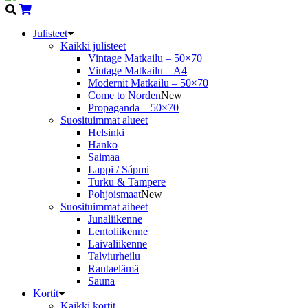
Julisteet
Kaikki julisteet
Vintage Matkailu – 50×70
Vintage Matkailu – A4
Modernit Matkailu – 50×70
Come to Norden
New
Propaganda – 50×70
Suosituimmat alueet
Helsinki
Hanko
Saimaa
Lappi / Sápmi
Turku & Tampere
Pohjoismaat
New
Suosituimmat aiheet
Junaliikenne
Lentoliikenne
Laivaliikenne
Talviurheilu
Rantaelämä
Sauna
Kortit
Kaikki kortit