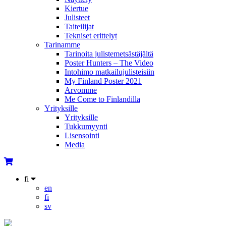
Kiertue
Julisteet
Taiteilijat
Tekniset erittelyt
Tarinamme
Tarinoita julistemetsästäjältä
Poster Hunters – The Video
Intohimo matkailujulisteisiin
My Finland Poster 2021
Arvomme
Me Come to Finlandilla
Yrityksille
Yrityksille
Tukkumyynti
Lisensointi
Media
fi
en
fi
sv