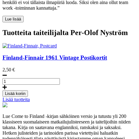
henkilö ei voi tällaista ilmapiiriä luoda. Siksi olen aina ollut team
work -toiminnan kannattaja.”
Lue lisää
Tuotteita taiteilijalta Per-Olof Nyström
Finland-Finnair
1961
Vintage Postikortit
2,50
€
Finland-
Finnair,
Postcard
Lisää koriin
määrä
Lisää tuotteita
Lue Come to Finland -kirjan sähköinen versio ja tutustu yli 200
klassiseen suomalaiseen matkailujulisteeseen ja taitelijoihin niiden
takana. Kirja on saatavana englanniksi, ranskaksi ja saksaksi.
Hetken julisteiden ja tarinoiden parissa vietettyäsi haluatkin
todennäköisesti tilata näyttävästä kirjastamme oman kappaleesi.