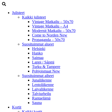
Julisteet
Kaikki julisteet
Vintage Matkailu – 50x70
Vintage Matkailu – A4
Modernit Matkailu – 50x70
Come to Norden
New
Propaganda – 50x70
Suosituimmat alueet
Helsinki
Hanko
Saimaa
Lappi / Sápmi
Turku & Tampere
Pohjoismaat
New
Suosituimmat aiheet
Junaliikenne
Lentoliikenne
Laivaliikenne
Talviurheilu
Rantaelämä
Sauna
Kortit
Kaikki kortit