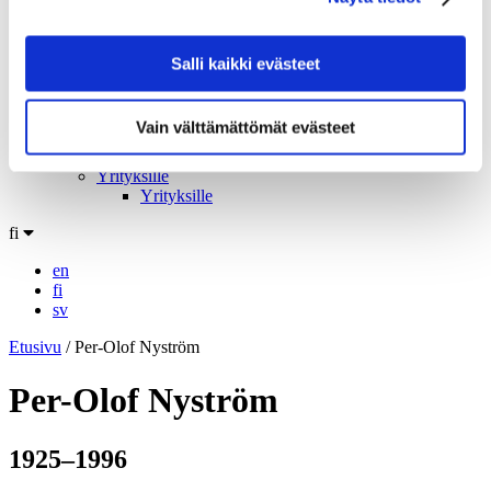
Tekniset erittelyt
Tarinamme
Tarinoita julistemetsästäjältä
Salli kaikki evästeet
Poster Hunters – The Video
Intohimo matkailujulisteisiin
My Finland Poster 2021
Vain välttämättömät evästeet
Arvomme
Me Come to Finlandilla
Yrityksille
Yrityksille
fi
en
fi
sv
Etusivu
/
Per-Olof Nyström
Per-Olof Nyström
1925–1996