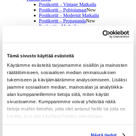
Postikortit – Vintage Matkailu
Postikortit – Pohjoismaat
New
Postikortit – Modernit Matkailu
Postikortit – Propaganda
New
Puukortit – Matkailu
Puukortit – Muumi & Tove
Kotiin
Kotiin
Kirjat
Muistikirjat
Tämä sivusto käyttää evästeitä
Tarjottimet & Tarjoilualustat
Magneetit & Avaimenperät
Käytämme evästeitä tarjoamamme sisällön ja mainosten
Lasinaluset & Mukit
räätälöimiseen, sosiaalisen median ominaisuuksien
Pelit
tukemiseen ja kävijämäärämme analysoimiseen. Lisäksi
Palapelit & Pelit
Palapelit
jaamme sosiaalisen median, mainosalan ja analytiikka-
Pelikortit
alan kumppaneillemme tietoja siitä, miten käytät
Muistipeli
sivustoamme. Kumppanimme voivat yhdistää näitä
Kirjat
Meistä
tietoja muihin tietoihin, joita olet antanut heille tai joita on
Näyttelystämme
kerätty, kun olet käyttänyt heidän palvelujaan.
Näyttely
Kiertue
Julisteet
Näytä tiedot
Taiteilijat