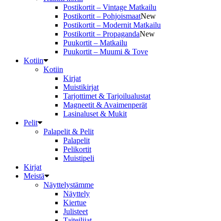
Postikortit – Vintage Matkailu
Postikortit – Pohjoismaat
New
Postikortit – Modernit Matkailu
Postikortit – Propaganda
New
Puukortit – Matkailu
Puukortit – Muumi & Tove
Kotiin
Kotiin
Kirjat
Muistikirjat
Tarjottimet & Tarjoilualustat
Magneetit & Avaimenperät
Lasinaluset & Mukit
Pelit
Palapelit & Pelit
Palapelit
Pelikortit
Muistipeli
Kirjat
Meistä
Näyttelystämme
Näyttely
Kiertue
Julisteet
Taiteilijat