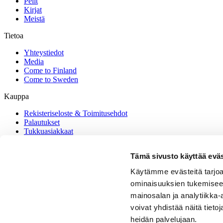
Pelit
Kirjat
Meistä
Tietoa
Yhteystiedot
Media
Come to Finland
Come to Sweden
Kauppa
Rekisteriseloste & Toimitusehdot
Palautukset
Tukkuasiakkaat
Come to Finland FAQ
Tämä sivusto käyttää eväs
Yhteystiedot
Käytämme evästeitä tarjoa
posters@cometofinland.fi
044 7448088 (ma-to klo 9-16)
ominaisuuksien tukemisee
mainosalan ja analytiikka
voivat yhdistää näitä tietoja
© COPYRIGHT 2026 COME TO FINLAND PUBLISHING AB 
heidän palvelujaan.