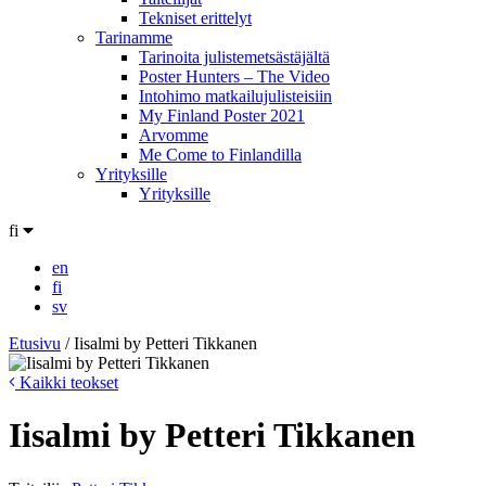
Tekniset erittelyt
Tarinamme
Tarinoita julistemetsästäjältä
Poster Hunters – The Video
Intohimo matkailujulisteisiin
My Finland Poster 2021
Arvomme
Me Come to Finlandilla
Yrityksille
Yrityksille
fi
en
fi
sv
Etusivu
/
Iisalmi by Petteri Tikkanen
Kaikki teokset
Iisalmi by Petteri Tikkanen