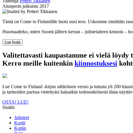
Taiteilija
Petteri Tikkanen
Alunperin julkaistu
2017
Tämä on Come to Finlandille luotu uusi teos. Uskomme nimittäin raudanl
Huomaatteko, miten Suomi jälleen kerran – julistetaiteen keinoin – hou
Lue lisää
Valitettavasti kaupastamme ei vielä löydy t
Kerro meille kuitenkin
kiinnostuksesi
koht
Lue Come to Finland -kirjan sähköinen versio ja tutustu yli 200 klassis
ja tarinoiden parissa vietettyäsi haluatkin todennäköisesti tilata näyt
OSTA!
LUE!
Sisältö
Julisteet
Kortit
Kotiin