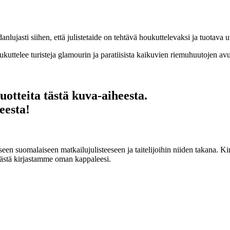
ujasti siihen, että julistetaide on tehtävä houkuttelevaksi ja tuotava u
kuttelee turisteja glamourin ja paratiisista kaikuvien riemuhuutojen avu
uotteita tästä kuva-aiheesta.
eesta!
een suomalaiseen matkailujulisteeseen ja taitelijoihin niiden takana. Ki
tävästä kirjastamme oman kappaleesi.