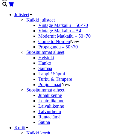
Julisteet
Kaikki julisteet
Vintage Matkailu – 50×70
Vintage Matkailu – A4
Modernit Matkailu – 50×70
Come to Norden
New
Propaganda – 50×70
Suosituimmat alueet
Helsinki
Hanko
Saimaa
Lappi / Sápmi
Turku & Tampere
Pohjoismaat
New
Suosituimmat aiheet
Junaliikenne
Lentoliikenne
Laivaliikenne
Talviurheilu
Rantaelämä
Sauna
Kortit
Kaikki kortit