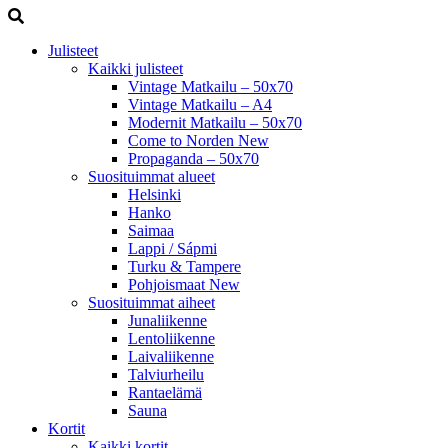
Julisteet
Kaikki julisteet
Vintage Matkailu – 50x70
Vintage Matkailu – A4
Modernit Matkailu – 50x70
Come to Norden
New
Propaganda – 50x70
Suosituimmat alueet
Helsinki
Hanko
Saimaa
Lappi / Sápmi
Turku & Tampere
Pohjoismaat
New
Suosituimmat aiheet
Junaliikenne
Lentoliikenne
Laivaliikenne
Talviurheilu
Rantaelämä
Sauna
Kortit
Kaikki kortit