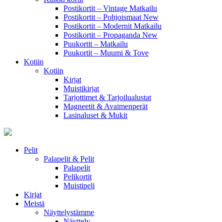
Postikortit – Vintage Matkailu
Postikortit – Pohjoismaat
New
Postikortit – Modernit Matkailu
Postikortit – Propaganda
New
Puukortit – Matkailu
Puukortit – Muumi & Tove
Kotiin
Kotiin
Kirjat
Muistikirjat
Tarjottimet & Tarjoilualustat
Magneetit & Avaimenperät
Lasinaluset & Mukit
Pelit
Palapelit & Pelit
Palapelit
Pelikortit
Muistipeli
Kirjat
Meistä
Näyttelystämme
Näyttely