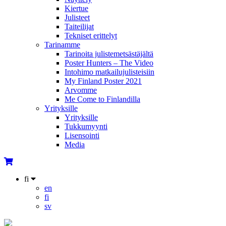
Kiertue
Julisteet
Taiteilijat
Tekniset erittelyt
Tarinamme
Tarinoita julistemetsästäjältä
Poster Hunters – The Video
Intohimo matkailujulisteisiin
My Finland Poster 2021
Arvomme
Me Come to Finlandilla
Yrityksille
Yrityksille
Tukkumyynti
Lisensointi
Media
fi
en
fi
sv