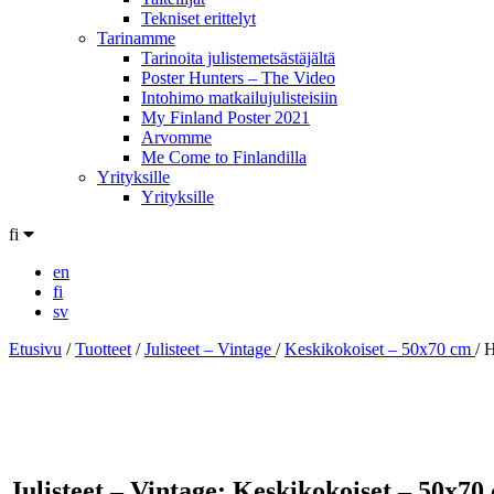
Tekniset erittelyt
Tarinamme
Tarinoita julistemetsästäjältä
Poster Hunters – The Video
Intohimo matkailujulisteisiin
My Finland Poster 2021
Arvomme
Me Come to Finlandilla
Yrityksille
Yrityksille
fi
en
fi
sv
Etusivu
/
Tuotteet
/
Julisteet – Vintage
/
Keskikokoiset – 50x70 cm
/
H
Paina nähdäksesi enemmän kuvia
Julisteet – Vintage: Keskikokoiset – 50x70