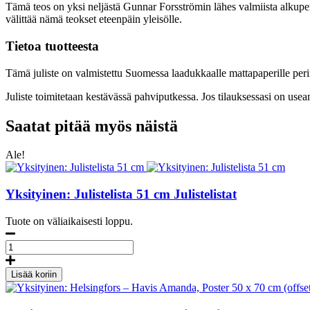
Tämä teos on yksi neljästä Gunnar Forsströmin lähes valmiista alkuperä
x
välittää nämä teokset eteenpäin yleisölle.
70
cm
Tietoa tuotteesta
(offset
print)
Tämä juliste on valmistettu Suomessa laadukkaalle mattapaperille perin
määrä
Juliste toimitetaan kestävässä pahviputkessa. Jos tilauksessasi on use
Saatat pitää myös näistä
Ale!
Yksityinen: Julistelista 51 cm
Julistelistat
Tuote on väliaikaisesti loppu.
Julistelista
51
cm
Lisää koriin
määrä