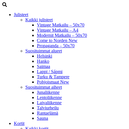
Julisteet
Kaikki julisteet
Vintage Matkailu – 50x70
Vintage Matkailu – A4
Modernit Matkailu – 50x70
Come to Norden
New
Propaganda – 50x70
Suosituimmat alueet
Helsinki
Hanko
Saimaa
Lappi / Sápmi
Turku & Tampere
Pohjoismaat
New
Suosituimmat aiheet
Junaliikenne
Lentoliikenne
Laivaliikenne
Talviurheilu
Rantaelämä
Sauna
Kortit
Kaikki kortit