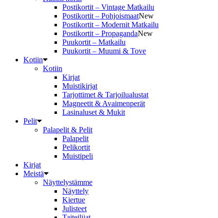
Postikortit – Vintage Matkailu
Postikortit – Pohjoismaat
New
Postikortit – Modernit Matkailu
Postikortit – Propaganda
New
Puukortit – Matkailu
Puukortit – Muumi & Tove
Kotiin
Kotiin
Kirjat
Muistikirjat
Tarjottimet & Tarjoilualustat
Magneetit & Avaimenperät
Lasinaluset & Mukit
Pelit
Palapelit & Pelit
Palapelit
Pelikortit
Muistipeli
Kirjat
Meistä
Näyttelystämme
Näyttely
Kiertue
Julisteet
Taiteilijat