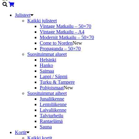
Julisteet
Kaikki julisteet
Vintage Matkailu – 50×70
Vintage Matkailu – A4
Modernit Matkailu – 50×70
Come to Norden
New
Propaganda – 50×70
Suosituimmat alueet
Helsinki
Hanko
Saimaa
Lappi / Sápmi
Turku & Tampere
Pohjoismaat
New
Suosituimmat aiheet
Junaliikenne
Lentoliikenne
Laivaliikenne
Talviurheilu
Rantaelämä
Sauna
Kortit
Kaikki kortit