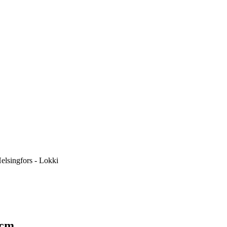
elsingfors - Lokki
 cm