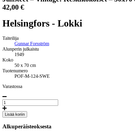
42,00
€
Helsingfors - Lokki
Taiteilija
Gunnar Forsström
Alunperin julkaistu
1949
Koko
50 x 70 cm
Tuotenumero
POF-M-124-SWE
Varastossa
Helsingfors
-
the
Lisää koriin
Sea
gull,
Alkuperäisteoksesta
Poster
50