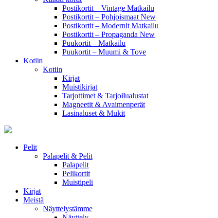
Postikortit – Vintage Matkailu
Postikortit – Pohjoismaat
New
Postikortit – Modernit Matkailu
Postikortit – Propaganda
New
Puukortit – Matkailu
Puukortit – Muumi & Tove
Kotiin
Kotiin
Kirjat
Muistikirjat
Tarjottimet & Tarjoilualustat
Magneetit & Avaimenperät
Lasinaluset & Mukit
Pelit
Palapelit & Pelit
Palapelit
Pelikortit
Muistipeli
Kirjat
Meistä
Näyttelystämme
Näyttely