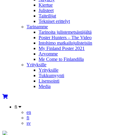
Kiertue
Julisteet
Taiteilijat
Tekniset erittelyt
Tarinamme
Tarinoita julistemetsästäjältä
Poster Hunters – The Video
Intohimo matkailujulisteisiin
My Finland Poster 2021
Arvomme
Me Come to Finlandilla
Yrityksille
Yrityksille
Tukkumyynti
Lisensointi
Media
fi
en
fi
sv