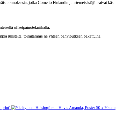
isluonnoksesta, jotka Come to Finlandin julistemetsästäjät saivat käsii
teisellä offsetpainotekniikalla.
ampia julisteita, toimitamme ne yhteen pahviputkeen pakattuina.