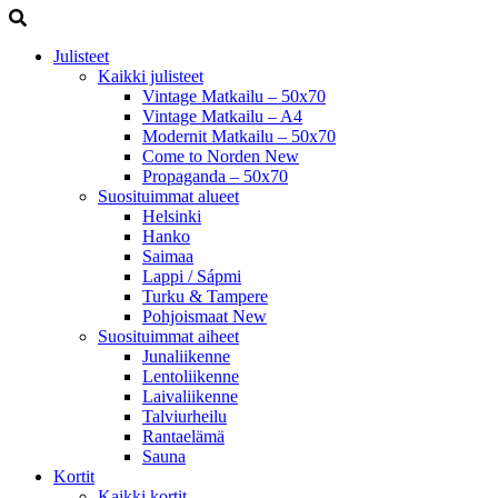
Julisteet
Kaikki julisteet
Vintage Matkailu – 50x70
Vintage Matkailu – A4
Modernit Matkailu – 50x70
Come to Norden
New
Propaganda – 50x70
Suosituimmat alueet
Helsinki
Hanko
Saimaa
Lappi / Sápmi
Turku & Tampere
Pohjoismaat
New
Suosituimmat aiheet
Junaliikenne
Lentoliikenne
Laivaliikenne
Talviurheilu
Rantaelämä
Sauna
Kortit
Kaikki kortit