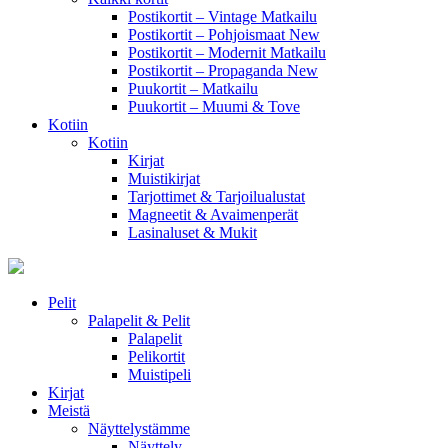
Postikortit – Vintage Matkailu
Postikortit – Pohjoismaat
New
Postikortit – Modernit Matkailu
Postikortit – Propaganda
New
Puukortit – Matkailu
Puukortit – Muumi & Tove
Kotiin
Kotiin
Kirjat
Muistikirjat
Tarjottimet & Tarjoilualustat
Magneetit & Avaimenperät
Lasinaluset & Mukit
Pelit
Palapelit & Pelit
Palapelit
Pelikortit
Muistipeli
Kirjat
Meistä
Näyttelystämme
Näyttely