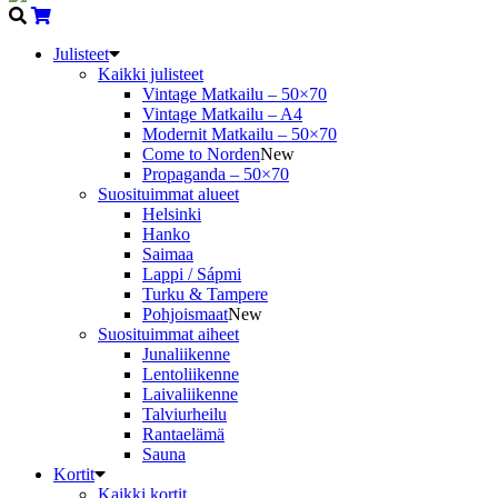
Julisteet
Kaikki julisteet
Vintage Matkailu – 50×70
Vintage Matkailu – A4
Modernit Matkailu – 50×70
Come to Norden
New
Propaganda – 50×70
Suosituimmat alueet
Helsinki
Hanko
Saimaa
Lappi / Sápmi
Turku & Tampere
Pohjoismaat
New
Suosituimmat aiheet
Junaliikenne
Lentoliikenne
Laivaliikenne
Talviurheilu
Rantaelämä
Sauna
Kortit
Kaikki kortit