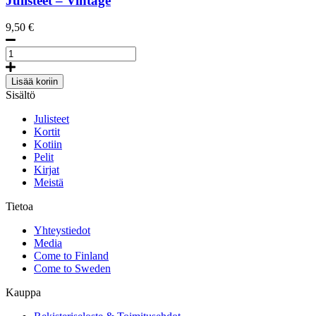
Julisteet – Vintage
poster
määrä
9,50
€
Off
the
Beaten
Lisää koriin
Track
Sisältö
1935,
A4
Julisteet
size
Kortit
poster
Kotiin
määrä
Pelit
Kirjat
Meistä
Tietoa
Yhteystiedot
Media
Come to Finland
Come to Sweden
Kauppa