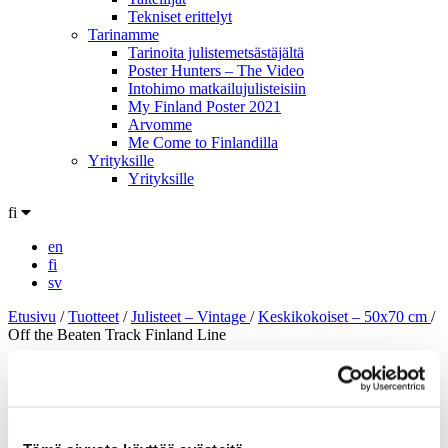
Tekniset erittelyt
Tarinamme
Tarinoita julistemetsästäjältä
Poster Hunters – The Video
Intohimo matkailujulisteisiin
My Finland Poster 2021
Arvomme
Me Come to Finlandilla
Yrityksille
Yrityksille
fi
en
fi
sv
Etusivu
/
Tuotteet
/
Julisteet – Vintage
/
Keskikokoiset – 50x70 cm
/
Off the Beaten Track Finland Line