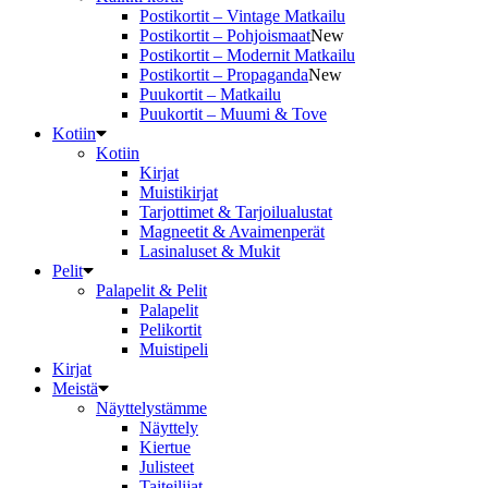
Postikortit – Vintage Matkailu
Postikortit – Pohjoismaat
New
Postikortit – Modernit Matkailu
Postikortit – Propaganda
New
Puukortit – Matkailu
Puukortit – Muumi & Tove
Kotiin
Kotiin
Kirjat
Muistikirjat
Tarjottimet & Tarjoilualustat
Magneetit & Avaimenperät
Lasinaluset & Mukit
Pelit
Palapelit & Pelit
Palapelit
Pelikortit
Muistipeli
Kirjat
Meistä
Näyttelystämme
Näyttely
Kiertue
Julisteet
Taiteilijat