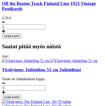
Off the Beaten Track Finland Line
1925
Vintage
Postikortit
2,50
€
Off
the
Beaten
Lisää koriin
Track
Finland
Saatat pitää myös näistä
Line,
Postcard
määrä
Ale!
Yksityinen: Julistelista 51 cm
Julistelistat
Tuote on väliaikaisesti loppu.
Julistelista
51
cm
Lisää koriin
määrä