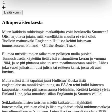
Off
the
Beaten
Lisää koriin
Track
Finland
Alkuperäisteoksesta
Line,
50x70
Miten kaikkein rohkeimpia matkailijoita voisi houkutella Suomeen?
juliste
Olisi tarjottava jotain, mitä kenelläkään muulla ei vielä ollut.
määrä
Tuolloin mainosväki Englannin Hullissa kehitti loistavan
tunnuslauseen: Finland – Off the Beaten Track.
Eli maa turistilaumojen tallaamien polkujen tuolla puolen.
Tunnuslausetta käytettiin tiettävästi ensimmäisen kerran jo vuonna
1904, ja se piti pintansa aina toiseen maailmansotaan saakka. Lähes
joka vuosi julkaistiin uusi juliste tai esitteen kansi, jossa oli uusi
kuvitus.
Mutta miksi tämä tapahtui juuri Hullissa? Koska tästä
englantilaisesta rannikkokaupungista FÅA:n reitti kulki Itämeren
kaupunkien kautta pääteasemaansa Helsinkiin. Reitistä kehittyi ylväs
Finland Line, joka muodosti sillan Englannin ja Suomen välille.
Seikkailunhaluisten turistien mieliä kutkutettiin älykkäästi
korostamalla, että pian olisi jo liian myöhäistä tehdä tutkimusmatkoja
turmeltumattomaan Suomeen, kuten tässä esitteessä vuodelta 1928: