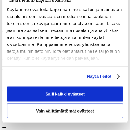
Tämä sivusto käyttää evästeitä
Paina nähdäksesi enemmän kuvia
Käytämme evästeitä tarjoamamme sisällön ja mainosten
Julisteet – Vintage: Keskikokoiset – 50x70
räätälöimiseen, sosiaalisen median ominaisuuksien
cm
tukemiseen ja kävijämäärämme analysoimiseen. Lisäksi
42,50
€
jaamme sosiaalisen median, mainosalan ja analytiikka-
alan kumppaneillemme tietoja siitä, miten käytät
Off the Beaten Track Finland
sivustoamme. Kumppanimme voivat yhdistää näitä
tietoja muihin tietoihin, joita olet antanut heille tai joita on
Line
kerätty, kun olet käyttänyt heidän palvelujaan.
Taiteilija
Tuntematon
Näytä tiedot
Alunperin julkaistu
1925
Koko
Salli kaikki evästeet
50 x 70 cm
Tuotenumero
POD-M-161
Vain välttämättömät evästeet
Varastossa