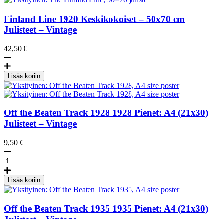
Finland Line
1920
Keskikokoiset – 50x70 cm
Julisteet – Vintage
42,50
€
The
Finland
Lisää koriin
Line,
50x70
juliste
määrä
Off the Beaten Track 1928
1928
Pienet: A4 (21x30)
Julisteet – Vintage
9,50
€
Off
the
Beaten
Lisää koriin
Track
1928,
A4
Off the Beaten Track 1935
1935
Pienet: A4 (21x30)
size