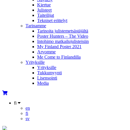
Kiertue
Julisteet
Taiteilijat
Tekniset erittelyt
Tarinamme
Tarinoita julistemetsästäjältä
Poster Hunters – The Video
Intohimo matkailujulisteisiin
My Finland Poster 2021
Arvomme
Me Come to Finlandilla
Yrityksille
Yrityksille
Tukkumyynti
Lisensointi
Media
fi
en
fi
sv