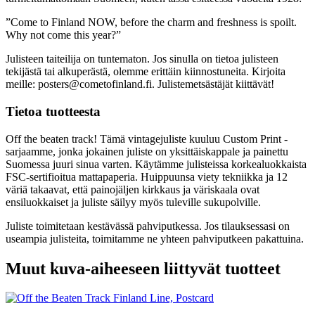
”Come to Finland NOW, before the charm and freshness is spoilt.
Why not come this year?”
Julisteen taiteilija on tuntematon. Jos sinulla on tietoa julisteen
tekijästä tai alkuperästä, olemme erittäin kiinnostuneita. Kirjoita
meille: posters@cometofinland.fi. Julistemetsästäjät kiittävät!
Tietoa tuotteesta
Off the beaten track! Tämä vintagejuliste kuuluu Custom Print -
sarjaamme, jonka jokainen juliste on yksittäiskappale ja painettu
Suomessa juuri sinua varten. Käytämme julisteissa korkealuokkaista
FSC-sertifioitua mattapaperia. Huippuunsa viety tekniikka ja 12
väriä takaavat, että painojäljen kirkkaus ja väriskaala ovat
ensiluokkaiset ja juliste säilyy myös tuleville sukupolville.
Juliste toimitetaan kestävässä pahviputkessa. Jos tilauksessasi on
useampia julisteita, toimitamme ne yhteen pahviputkeen pakattuina.
Muut kuva-aiheeseen liittyvät tuotteet