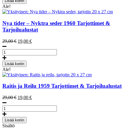
Lisää koriin
Raitis
Ale!
maailma
tarjotin
20
Nya tider – Nyktra seder
1960
Tarjottimet &
x
Tarjoilualustat
27
cm
Alkuperäinen
Nykyinen
29,00
€
19,00
€
määrä
hinta
hinta
Nya
oli:
on:
tider
29,00 €.
19,00 €.
-
Lisää koriin
Nyktra
Ale!
seder,
tarjotin
20
Raitis ja Reilu
1959
Tarjottimet & Tarjoilualustat
x
27
Alkuperäinen
Nykyinen
29,00
€
19,00
€
cm
hinta
hinta
määrä
Raitis
oli:
on:
ja
29,00 €.
19,00 €.
reilu,
Lisää koriin
tarjotin
Sisältö
20