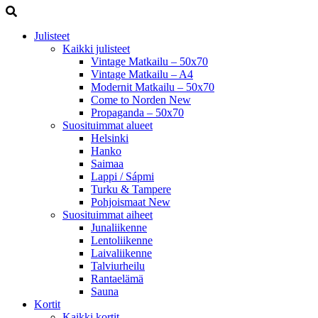
Julisteet
Kaikki julisteet
Vintage Matkailu – 50x70
Vintage Matkailu – A4
Modernit Matkailu – 50x70
Come to Norden
New
Propaganda – 50x70
Suosituimmat alueet
Helsinki
Hanko
Saimaa
Lappi / Sápmi
Turku & Tampere
Pohjoismaat
New
Suosituimmat aiheet
Junaliikenne
Lentoliikenne
Laivaliikenne
Talviurheilu
Rantaelämä
Sauna
Kortit
Kaikki kortit