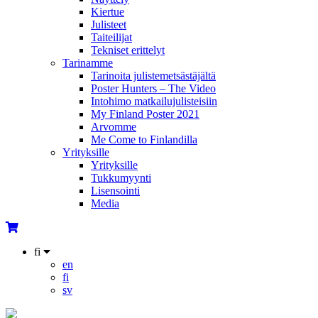
Kiertue
Julisteet
Taiteilijat
Tekniset erittelyt
Tarinamme
Tarinoita julistemetsästäjältä
Poster Hunters – The Video
Intohimo matkailujulisteisiin
My Finland Poster 2021
Arvomme
Me Come to Finlandilla
Yrityksille
Yrityksille
Tukkumyynti
Lisensointi
Media
fi
en
fi
sv