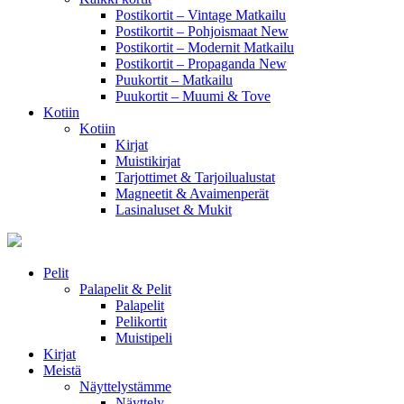
Postikortit – Vintage Matkailu
Postikortit – Pohjoismaat
New
Postikortit – Modernit Matkailu
Postikortit – Propaganda
New
Puukortit – Matkailu
Puukortit – Muumi & Tove
Kotiin
Kotiin
Kirjat
Muistikirjat
Tarjottimet & Tarjoilualustat
Magneetit & Avaimenperät
Lasinaluset & Mukit
Pelit
Palapelit & Pelit
Palapelit
Pelikortit
Muistipeli
Kirjat
Meistä
Näyttelystämme
Näyttely