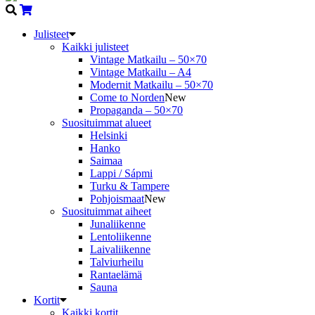
Julisteet
Kaikki julisteet
Vintage Matkailu – 50×70
Vintage Matkailu – A4
Modernit Matkailu – 50×70
Come to Norden
New
Propaganda – 50×70
Suosituimmat alueet
Helsinki
Hanko
Saimaa
Lappi / Sápmi
Turku & Tampere
Pohjoismaat
New
Suosituimmat aiheet
Junaliikenne
Lentoliikenne
Laivaliikenne
Talviurheilu
Rantaelämä
Sauna
Kortit
Kaikki kortit