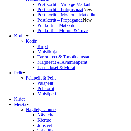
Postikortit – Vintage Matkailu
Postikortit – Pohjoismaat
New
Postikortit – Modernit Matkailu
Postikortit – Propaganda
New
Puukortit – Matkailu
Puukortit – Muumi & Tove
Kotiin
Kotiin
Kirjat
Muistikirjat
Tarjottimet & Tarjoilualustat
Magneetit & Avaimenperät
Lasinaluset & Mukit
Pelit
Palapelit & Pelit
Palapelit
Pelikortit
Muistipeli
Kirjat
Meistä
Näyttelystämme
Näyttely
Kiertue
Julisteet
Taiteilijat