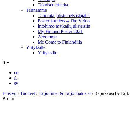
Tekniset erittelyt
Tarinamme
Tarinoita julistemetsästäjältä
Poster Hunters – The Video
Intohimo matkailujulisteisiin
My Finland Poster 2021
Arvomme
Me Come to Finlandilla
Yrityksille
Yrityksille
fi
en
fi
sv
Etusivu
/
Tuotteet
/
Tarjottimet & Tarjoilualustat
/
Rapukausi by Erik
Bruun