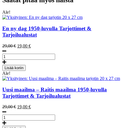
Saatat pitää myös näistä
Bruun,
Magnets
määrä
Ale!
En ny dag
1950-luvulla
Tarjottimet &
Tarjoilualustat
Alkuperäinen
Nykyinen
29,00
€
19,00
€
hinta
hinta
En
oli:
on:
ny
29,00 €.
19,00 €.
dag
Lisää koriin
tarjotin
Ale!
20
x
27
Uusi maailma – Raitis maailma
1950-luvulla
cm
Tarjottimet & Tarjoilualustat
määrä
Alkuperäinen
Nykyinen
29,00
€
19,00
€
hinta
hinta
Uusi
oli:
on:
maailma
29,00 €.
19,00 €.
-