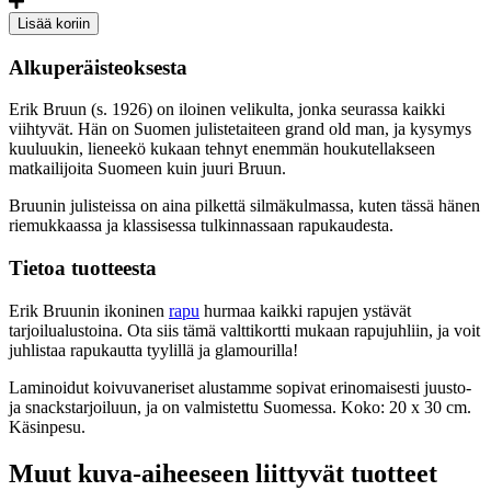
Season
Lisää koriin
by
Erik
Alkuperäisteoksesta
Bruun,
Cutting
Erik Bruun (s. 1926) on iloinen velikulta, jonka seurassa kaikki
boards
viihtyvät. Hän on Suomen julistetaiteen grand old man, ja kysymys
määrä
kuuluukin, lieneekö kukaan tehnyt enemmän houkutellakseen
matkailijoita Suomeen kuin juuri Bruun.
Bruunin julisteissa on aina pilkettä silmäkulmassa, kuten tässä hänen
riemukkaassa ja klassisessa tulkinnassaan rapukaudesta.
Tietoa tuotteesta
Erik Bruunin ikoninen
rapu
hurmaa kaikki rapujen ystävät
tarjoilualustoina. Ota siis tämä valttikortti mukaan rapujuhliin, ja voit
juhlistaa rapukautta tyylillä ja glamourilla!
Laminoidut koivuvaneriset alustamme sopivat erinomaisesti juusto-
ja snackstarjoiluun, ja on valmistettu Suomessa. Koko: 20 x 30 cm.
Käsinpesu.
Muut kuva-aiheeseen liittyvät tuotteet