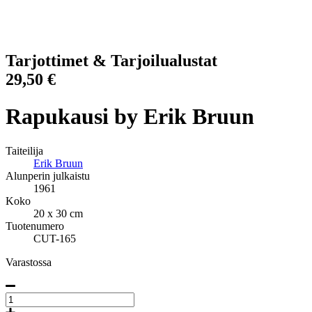
Paina nähdäksesi enemmän kuvia
Tarjottimet & Tarjoilualustat
29,50
€
Rapukausi by Erik Bruun
Taiteilija
Erik Bruun
Alunperin julkaistu
1961
Koko
20 x 30 cm
Tuotenumero
CUT-165
Varastossa
The
Crayfish