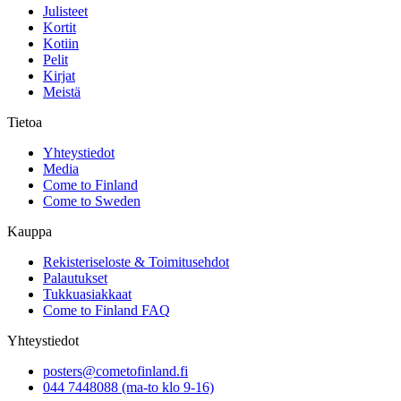
x
Julisteet
27
Kortit
cm
Kotiin
määrä
Pelit
Kirjat
Meistä
Tietoa
Yhteystiedot
Media
Come to Finland
Come to Sweden
Kauppa
Rekisteriseloste & Toimitusehdot
Palautukset
Tukkuasiakkaat
Come to Finland FAQ
Yhteystiedot
posters@cometofinland.fi
044 7448088 (ma-to klo 9-16)