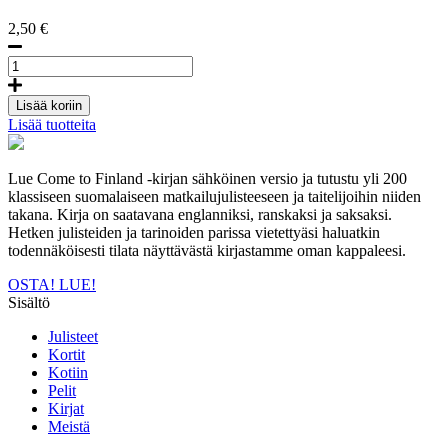
2,50
€
Valo
yössä
by
Lisää koriin
Joonas
Lisää tuotteita
Kavasto,
postikortti
määrä
Lue Come to Finland -kirjan sähköinen versio ja tutustu yli 200
klassiseen suomalaiseen matkailujulisteeseen ja taitelijoihin niiden
takana. Kirja on saatavana englanniksi, ranskaksi ja saksaksi.
Hetken julisteiden ja tarinoiden parissa vietettyäsi haluatkin
todennäköisesti tilata näyttävästä kirjastamme oman kappaleesi.
OSTA!
LUE!
Sisältö
Julisteet
Kortit
Kotiin
Pelit
Kirjat
Meistä