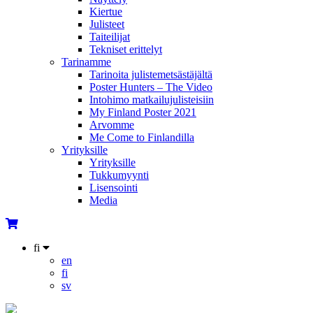
Kiertue
Julisteet
Taiteilijat
Tekniset erittelyt
Tarinamme
Tarinoita julistemetsästäjältä
Poster Hunters – The Video
Intohimo matkailujulisteisiin
My Finland Poster 2021
Arvomme
Me Come to Finlandilla
Yrityksille
Yrityksille
Tukkumyynti
Lisensointi
Media
fi
en
fi
sv