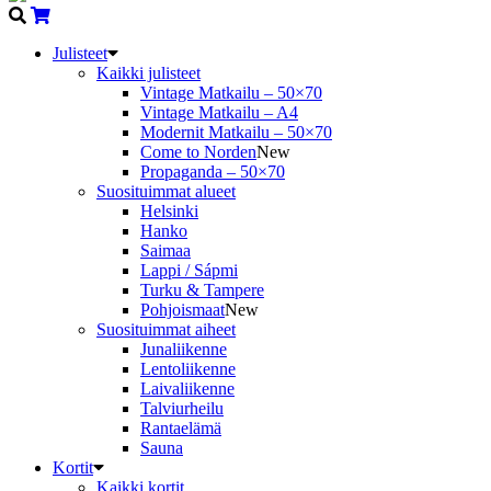
Julisteet
Kaikki julisteet
Vintage Matkailu – 50×70
Vintage Matkailu – A4
Modernit Matkailu – 50×70
Come to Norden
New
Propaganda – 50×70
Suosituimmat alueet
Helsinki
Hanko
Saimaa
Lappi / Sápmi
Turku & Tampere
Pohjoismaat
New
Suosituimmat aiheet
Junaliikenne
Lentoliikenne
Laivaliikenne
Talviurheilu
Rantaelämä
Sauna
Kortit
Kaikki kortit