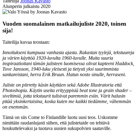
Taiteilija
Joonas Kavasto
Alunperin julkaistu
2020
Vuoden suomalainen matkailujuliste 2020, toinen
sija!
Taiteilija kuvaa teostaan:
Innoitukseni kumpuaa vanhasta ajasta. Rakastan tyylejä, tekstuureja
ja värien käyttöä 1920-luvulta 1960-luvulle. Muita suuria
inspiraatioitani tämän julisteen luomisessa olivat kapteeni Haddock,
Tove Jansson, 1940-luku yleisesti ja tietysti yksi suurimmista
sankareistani, herra Erik Bruun. Hatun nosto sinulle, herraseni.
Juliste on piirretty käsin käyttäen sekä Adobe Illustratoria että
Photoshopia. Käytin useita erityyppisiä beat tone ja grain shader –
siveltimiä, jotta tekstuurit tulisivat paremmin esiin. Värit halusin
pitää yksinkertaisina, koska kuten me kaikki tiedämme, vähemmän
on enemmän.
Tämä on siis Come to Finlandille luotu uusi teos. Uskomme
nimittäin raudanlujasti siihen, että julistetaide on tehtävä
houkuttelevaksi ja tuotava uusien sukupolvien saataville.