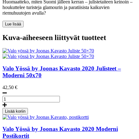
Huomaatteko, miten Suomi jälleen kerran – julistetaiteen keinoin –
houkuttelee turisteja glamourin ja paratiisista kaikuvien
riemuhuutojen avulla?
Lue lisää
Kuva-aiheeseen liittyvät tuotteet
Valo Yössä by Joonas Kavasto
2020
Julisteet –
Moderni 50x70
42,50
€
Valo
yössä
by
Lisää koriin
Joonas
Kavasto
Juliste
Valo Yössä by Joonas Kavasto
2020
Moderni
50x70
Postikortit
määrä