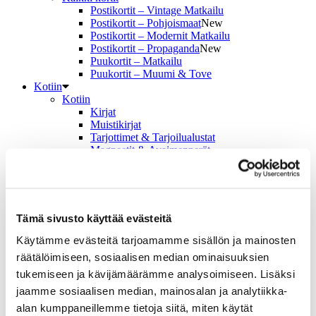
Postikortit – Vintage Matkailu
Postikortit – Pohjoismaat
New
Postikortit – Modernit Matkailu
Postikortit – Propaganda
New
Puukortit – Matkailu
Puukortit – Muumi & Tove
Kotiin
Kotiin
Kirjat
Muistikirjat
Tarjottimet & Tarjoilualustat
Magneetit & Avaimenperät
Lasinaluset & Mukit
Pelit
Palapelit & Pelit
Palapelit
Pelikortit
Tämä sivusto käyttää evästeitä
Muistipeli
Kirjat
Käytämme evästeitä tarjoamamme sisällön ja mainosten
Meistä
räätälöimiseen, sosiaalisen median ominaisuuksien
Näyttelystämme
tukemiseen ja kävijämäärämme analysoimiseen. Lisäksi
Näyttely
Kiertue
jaamme sosiaalisen median, mainosalan ja analytiikka-
Julisteet
alan kumppaneillemme tietoja siitä, miten käytät
Taiteilijat