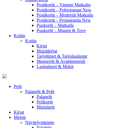
Postikortit – Vintage Matkailu
Postikortit – Pohjoismaat
New
Postikortit – Modernit Matkailu
Postikortit – Propaganda
New
Puukortit – Matkailu
Puukortit – Muumi & Tove
Kotiin
Kotiin
Kirjat
Muistikirjat
Tarjottimet & Tarjoilualustat
Magneetit & Avaimenperät
Lasinaluset & Mukit
Pelit
Palapelit & Pelit
Palapelit
Pelikortit
Muistipeli
Kirjat
Meistä
Näyttelystämme
Näyttely