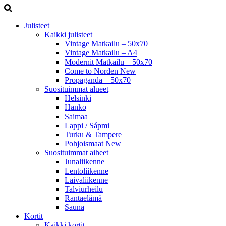
Julisteet
Kaikki julisteet
Vintage Matkailu – 50x70
Vintage Matkailu – A4
Modernit Matkailu – 50x70
Come to Norden
New
Propaganda – 50x70
Suosituimmat alueet
Helsinki
Hanko
Saimaa
Lappi / Sápmi
Turku & Tampere
Pohjoismaat
New
Suosituimmat aiheet
Junaliikenne
Lentoliikenne
Laivaliikenne
Talviurheilu
Rantaelämä
Sauna
Kortit
Kaikki kortit