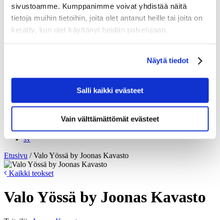
sivustoamme. Kumppanimme voivat yhdistää näitä
Tekniset erittelyt
Tarinamme
tietoja muihin tietoihin, joita olet antanut heille tai joita on
Tarinoita julistemetsästäjältä
kerätty, kun olet käyttänyt heidän palvelujaan.
Poster Hunters – The Video
Intohimo matkailujulisteisiin
My Finland Poster 2021
Näytä tiedot
Arvomme
Me Come to Finlandilla
Yrityksille
Yrityksille
Salli kaikki evästeet
fi
Vain välttämättömät evästeet
en
fi
sv
Etusivu
/
Valo Yössä by Joonas Kavasto
Kaikki teokset
Valo Yössä by Joonas Kavasto