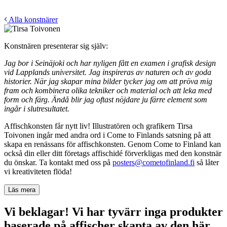
Alla konstnärer
Konstnären presenterar sig själv:
Jag bor i Seinäjoki och har nyligen fått en examen i grafisk design
vid Lapplands universitet. Jag inspireras av naturen och av goda
historier. När jag skapar mina bilder tycker jag om att pröva mig
fram och kombinera olika tekniker och material och att leka med
form och färg. Ändå blir jag oftast nöjdare ju färre element som
ingår i slutresultatet.
Affischkonsten får nytt liv! Illustratören och grafikern Tirsa
Toivonen ingår med andra ord i Come to Finlands satsning på att
skapa en renässans för affischkonsten. Genom Come to Finland kan
också din eller ditt företags affischidé förverkligas med den konstnär
du önskar. Ta kontakt med oss på
posters@cometofinland.fi
så låter
vi kreativiteten flöda!
Läs mera
Vi beklagar! Vi har tyvärr inga produkter
baserade på affischer skapta av den här