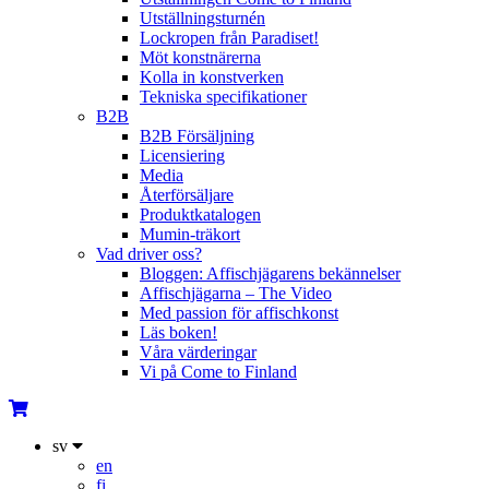
Utställningsturnén
Lockropen från Paradiset!
Möt konstnärerna
Kolla in konstverken
Tekniska specifikationer
B2B
B2B Försäljning
Licensiering
Media
Återförsäljare
Produktkatalogen
Mumin-träkort
Vad driver oss?
Bloggen: Affischjägarens bekännelser
Affischjägarna – The Video
Med passion för affischkonst
Läs boken!
Våra värderingar
Vi på Come to Finland
sv
en
fi