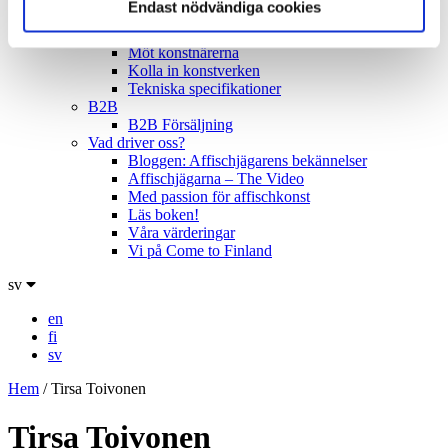
Endast nödvändiga cookies
Utställningsturnén
Lockropen från Paradiset!
Möt konstnärerna
Kolla in konstverken
Tekniska specifikationer
B2B
B2B Försäljning
Vad driver oss?
Bloggen: Affischjägarens bekännelser
Affischjägarna – The Video
Med passion för affischkonst
Läs boken!
Våra värderingar
Vi på Come to Finland
sv
en
fi
sv
Hem
/
Tirsa Toivonen
Tirsa Toivonen