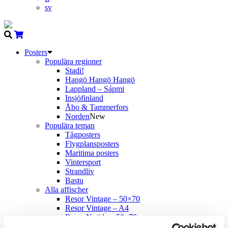
sv
Posters
Populära regioner
Stadi!
Hangö Hangö Hangö
Lappland – Sápmi
Insjöfinland
Åbo & Tammerfors
Norden
New
Populära teman
Tågposters
Flygplansposters
Maritima posters
Vintersport
Strandliv
Bastu
Alla affischer
Resor Vintage – 50×70
Resor Vintage – A4
Resor Nutida – 50×70
Come to Norden
New