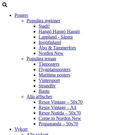
Posters
Populära regioner
Stadi!
Hangö Hangö Hangö
Lappland - Sápmi
Insjöfinland
Åbo & Tammerfors
Norden
New
Populära teman
Tågposters
Flygplansposters
Maritima posters
Vintersport
Strandliv
Bastu
Alla affischer
Resor Vintage – 50x70
Resor Vintage – A4
Resor Nutida – 50x70
Come to Norden
New
Propaganda – 50x70
Vykort
Alla vykort