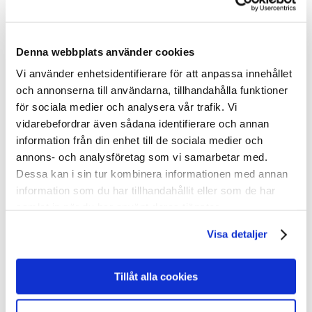
Propaganda – 50×70
Vykort
Alla vykort
Resor: Vintage
Denna webbplats använder cookies
Resor: Come to Norden
New
Resor: Nutida
Vi använder enhetsidentifierare för att anpassa innehållet
Propaganda: Vintage
New
och annonserna till användarna, tillhandahålla funktioner
Träkort: Resor vintage
för sociala medier och analysera vår trafik. Vi
Träkort: Mumin & Tove
I hemmet
vidarebefordrar även sådana identifierare och annan
För kök & hem
information från din enhet till de sociala medier och
Böcker
annons- och analysföretag som vi samarbetar med.
Kalendrar
Brickor & Serveringsfat
Dessa kan i sin tur kombinera informationen med annan
Kylskåpsmagneter & Nyckelringar
information som du har tillhandahållit eller som de har
Glasunderlägg & Muggar
samlat in när du har använt deras tjänster.
Spel
Pussel & spel
Visa detaljer
Pussel
Spelkort
Memoryspel
Böcker
Tillåt alla cookies
Om oss
Allt om utställningen
Utställningen Come to Finland