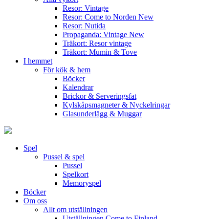
Resor: Vintage
Resor: Come to Norden
New
Resor: Nutida
Propaganda: Vintage
New
Träkort: Resor vintage
Träkort: Mumin & Tove
I hemmet
För kök & hem
Böcker
Kalendrar
Brickor & Serveringsfat
Kylskåpsmagneter & Nyckelringar
Glasunderlägg & Muggar
Spel
Pussel & spel
Pussel
Spelkort
Memoryspel
Böcker
Om oss
Allt om utställningen
Utställningen Come to Finland