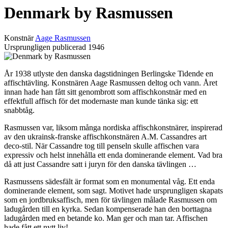
Denmark by Rasmussen
Konstnär
Aage Rasmussen
Ursprungligen publicerad
1946
År 1938 utlyste den danska dagstidningen Berlingske Tidende en
affischtävling. Konstnären Aage Rasmussen deltog och vann. Året
innan hade han fått sitt genombrott som affischkonstnär med en
effektfull affisch för det modernaste man kunde tänka sig: ett
snabbtåg.
Rasmussen var, liksom många nordiska affischkonstnärer, inspirerad
av den ukrainsk-franske affischkonstnären A.M. Cassandres art
deco-stil. När Cassandre tog till penseln skulle affischen vara
expressiv och helst innehålla ett enda dominerande element. Vad bra
då att just Cassandre satt i juryn för den danska tävlingen …
Rasmussens sädesfält är format som en monumental våg. Ett enda
dominerande element, som sagt. Motivet hade ursprungligen skapats
som en jordbruksaffisch, men för tävlingen målade Rasmussen om
ladugården till en kyrka. Sedan kompenserade han den borttagna
ladugården med en betande ko. Man ger och man tar. Affischen
hade fått ett nytt liv!