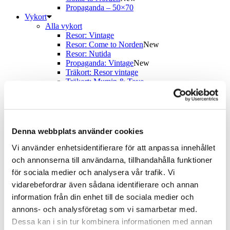
Propaganda – 50×70
Vykort
Alla vykort
Resor: Vintage
Resor: Come to Norden
New
Resor: Nutida
Propaganda: Vintage
New
Träkort: Resor vintage
Träkort: Mumin & Tove
I hemmet
För kök & hem
Böcker
Kalendrar
Brickor & Serveringsfat
Denna webbplats använder cookies
Kylskåpsmagneter & Nyckelringar
Glasunderlägg & Muggar
Vi använder enhetsidentifierare för att anpassa innehållet
Spel
och annonserna till användarna, tillhandahålla funktioner
Pussel & spel
för sociala medier och analysera vår trafik. Vi
Pussel
Spelkort
vidarebefordrar även sådana identifierare och annan
Memoryspel
information från din enhet till de sociala medier och
Böcker
annons- och analysföretag som vi samarbetar med.
Om oss
Allt om utställningen
Dessa kan i sin tur kombinera informationen med annan
Utställningen Come to Finland