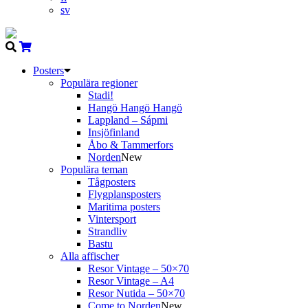
sv
Posters
Populära regioner
Stadi!
Hangö Hangö Hangö
Lappland – Sápmi
Insjöfinland
Åbo & Tammerfors
Norden
New
Populära teman
Tågposters
Flygplansposters
Maritima posters
Vintersport
Strandliv
Bastu
Alla affischer
Resor Vintage – 50×70
Resor Vintage – A4
Resor Nutida – 50×70
Come to Norden
New