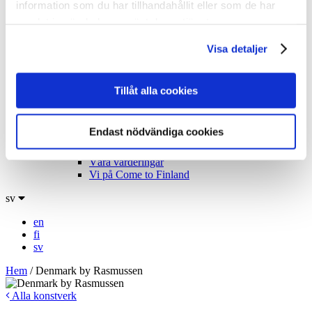
information som du har tillhandahållit eller som de har
Utställningsturnén
samlat in när du har använt deras tjänster.
Lockropen från Paradiset!
Möt konstnärerna
Visa detaljer
Kolla in konstverken
Tekniska specifikationer
B2B
B2B Försäljning
Tillåt alla cookies
Vad driver oss?
Bloggen: Affischjägarens bekännelser
Affischjägarna – The Video
Endast nödvändiga cookies
Med passion för affischkonst
Läs boken!
Våra värderingar
Vi på Come to Finland
sv
en
fi
sv
Hem
/
Denmark by Rasmussen
Alla konstverk