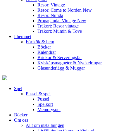
Resor: Vintage
Resor: Come to Norden
New
Resor: Nutida
Propaganda: Vintage
New
Träkort: Resor vintage
Träkort: Mumin & Tove
I hemmet
För kök & hem
Böcker
Kalendrar
Brickor & Serveringsfat
Kylskåpsmagneter & Nyckelringar
Glasunderlägg & Muggar
Spel
Pussel & spel
Pussel
Spelkort
Memoryspel
Böcker
Om oss
Allt om utställningen
Utställningen Come to Finland