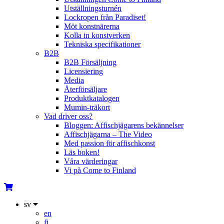
Utställningsturnén
Lockropen från Paradiset!
Möt konstnärerna
Kolla in konstverken
Tekniska specifikationer
B2B
B2B Försäljning
Licensiering
Media
Återförsäljare
Produktkatalogen
Mumin-träkort
Vad driver oss?
Bloggen: Affischjägarens bekännelser
Affischjägarna – The Video
Med passion för affischkonst
Läs boken!
Våra värderingar
Vi på Come to Finland
sv
en
fi