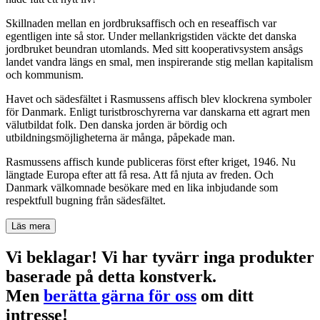
Skillnaden mellan en jordbruksaffisch och en reseaffisch var
egentligen inte så stor. Under mellankrigstiden väckte det danska
jordbruket beundran utomlands. Med sitt kooperativsystem ansågs
landet vandra längs en smal, men inspirerande stig mellan kapitalism
och kommunism.
Havet och sädesfältet i Rasmussens affisch blev klockrena symboler
för Danmark. Enligt turistbroschyrerna var danskarna ett agrart men
välutbildat folk. Den danska jorden är bördig och
utbildningsmöjligheterna är många, påpekade man.
Rasmussens affisch kunde publiceras först efter kriget, 1946. Nu
längtade Europa efter att få resa. Att få njuta av freden. Och
Danmark välkomnade besökare med en lika inbjudande som
respektfull bugning från sädesfältet.
Läs mera
Vi beklagar! Vi har tyvärr inga produkter
baserade på detta konstverk.
Men
berätta gärna för oss
om ditt
intresse!