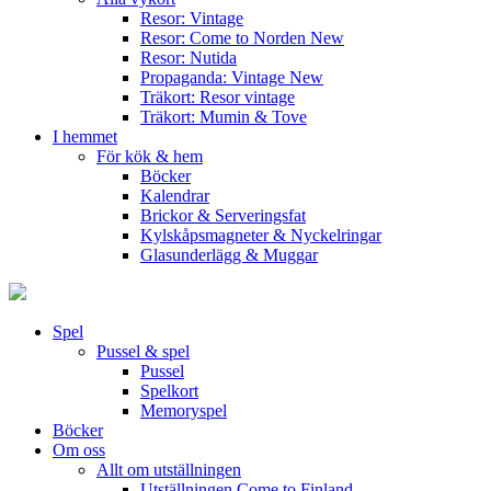
Resor: Vintage
Resor: Come to Norden
New
Resor: Nutida
Propaganda: Vintage
New
Träkort: Resor vintage
Träkort: Mumin & Tove
I hemmet
För kök & hem
Böcker
Kalendrar
Brickor & Serveringsfat
Kylskåpsmagneter & Nyckelringar
Glasunderlägg & Muggar
Spel
Pussel & spel
Pussel
Spelkort
Memoryspel
Böcker
Om oss
Allt om utställningen
Utställningen Come to Finland