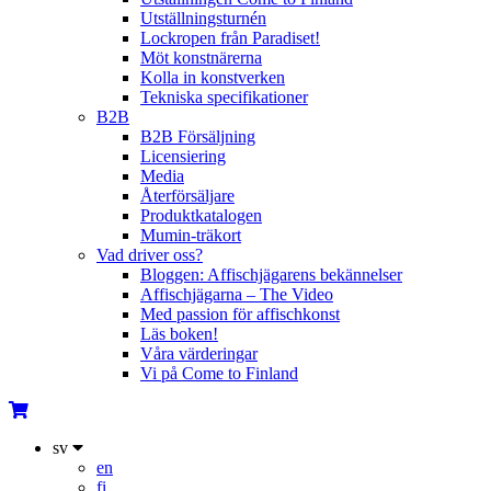
Utställningsturnén
Lockropen från Paradiset!
Möt konstnärerna
Kolla in konstverken
Tekniska specifikationer
B2B
B2B Försäljning
Licensiering
Media
Återförsäljare
Produktkatalogen
Mumin-träkort
Vad driver oss?
Bloggen: Affischjägarens bekännelser
Affischjägarna – The Video
Med passion för affischkonst
Läs boken!
Våra värderingar
Vi på Come to Finland
sv
en
fi