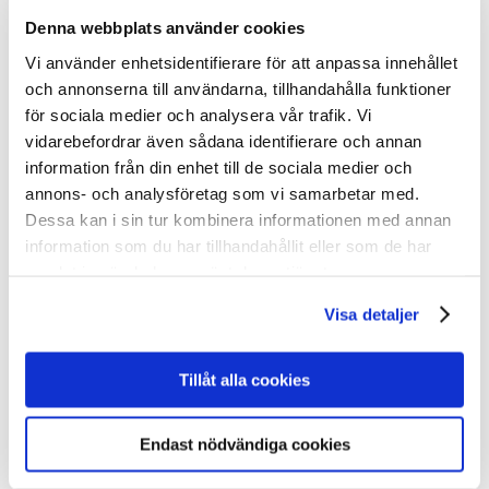
Propaganda – 50×70
Denna webbplats använder cookies
Vykort
Alla vykort
Vi använder enhetsidentifierare för att anpassa innehållet
Resor: Vintage
och annonserna till användarna, tillhandahålla funktioner
Resor: Come to Norden
New
för sociala medier och analysera vår trafik. Vi
Resor: Nutida
Propaganda: Vintage
New
vidarebefordrar även sådana identifierare och annan
Träkort: Resor vintage
information från din enhet till de sociala medier och
Träkort: Mumin & Tove
annons- och analysföretag som vi samarbetar med.
I hemmet
För kök & hem
Dessa kan i sin tur kombinera informationen med annan
Böcker
information som du har tillhandahållit eller som de har
Kalendrar
samlat in när du har använt deras tjänster.
Brickor & Serveringsfat
Kylskåpsmagneter & Nyckelringar
Glasunderlägg & Muggar
Visa detaljer
Spel
Pussel & spel
Pussel
Tillåt alla cookies
Spelkort
Memoryspel
Böcker
Endast nödvändiga cookies
Om oss
Allt om utställningen
Utställningen Come to Finland