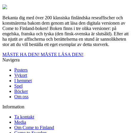
Bekanta dig med över 200 klassiska finländska reseaffischer och
konstnärerna bakom dem genom att läsa den digitala versionen av
Come to Finland-boken! Boken finns i tre olika versioner: på
engelska, franska och tyska (den finsk-svenska är slutsåld). Efter att
ha njutit av affischerna och berättelserna en stund är sannolikheten
stor att du vill beställa ett eget exemplar av detta storverk.
MÅSTE HA DEN!
MÅSTE LÄSA DEN!
Navigera
Posters
Vykort
I hemmet
Spel
Böcker
Om oss
Information
Ta kontakt
Media
Om Come to Finland
Come to Sweden