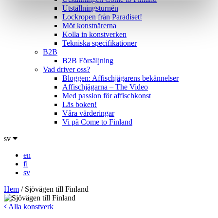
Utställningsturnén
Lockropen från Paradiset!
Möt konstnärerna
Kolla in konstverken
Tekniska specifikationer
B2B
B2B Försäljning
Vad driver oss?
Bloggen: Affischjägarens bekännelser
Affischjägarna – The Video
Med passion för affischkonst
Läs boken!
Våra värderingar
Vi på Come to Finland
sv
en
fi
sv
Hem
/
Sjövägen till Finland
Alla konstverk