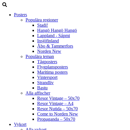
Posters
Populära regioner
Stadi!
Hangö Hangö Hangö
Lappland - Sápmi
Insjöfinland
Åbo & Tammerfors
Norden
New
Populära teman
Tågposters
Flygplansposters
Maritima posters
Vintersport
Strandliv
Bastu
Alla affischer
Resor Vintage – 50x70
Resor Vintage – A4
Resor Nutida – 50x70
Come to Norden
New
Propaganda – 50x70
Vykort
Alla vykort