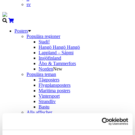
sv
Posters
Populära regioner
Stadi!
Hangö Hangö Hangö
Lappland – Sápmi
Insjöfinland
Åbo & Tammerfors
Norden
New
Populära teman
Tågposters
Flygplansposters
Maritima posters
Vintersport
Strandliv
Bastu
Alla affischer
Resor Vintage – 50×70
Resor Vintage – A4
Resor Nutida – 50×70
Come to Norden
New