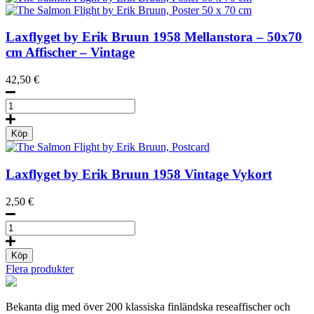
Laxflyget by Erik Bruun
1958
Mellanstora – 50x70
cm Affischer – Vintage
42,50
€
The
Salmon
Flight
Köp
by
Erik
Bruun,
Laxflyget by Erik Bruun
1958
Vintage Vykort
Poster
50
2,50
€
x
70
The
cm
Salmon
mängd
Flight
Köp
by
Flera produkter
Erik
Bruun,
Postcard
Bekanta dig med över 200 klassiska finländska reseaffischer och