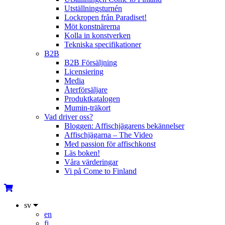
Utställningsturnén
Lockropen från Paradiset!
Möt konstnärerna
Kolla in konstverken
Tekniska specifikationer
B2B
B2B Försäljning
Licensiering
Media
Återförsäljare
Produktkatalogen
Mumin-träkort
Vad driver oss?
Bloggen: Affischjägarens bekännelser
Affischjägarna – The Video
Med passion för affischkonst
Läs boken!
Våra värderingar
Vi på Come to Finland
sv
en
fi