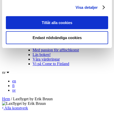
Utställningsturnén
Visa detaljer
Lockropen från Paradiset!
Möt konstnärerna
Kolla in konstverken
Tekniska specifikationer
Tillåt alla cookies
B2B
B2B Försäljning
Vad driver oss?
Endast nödvändiga cookies
Bloggen: Affischjägarens bekännelser
Affischjägarna – The Video
Med passion för affischkonst
Läs boken!
Våra värderingar
Vi på Come to Finland
sv
en
fi
sv
Hem
/
Laxflyget by Erik Bruun
Alla konstverk