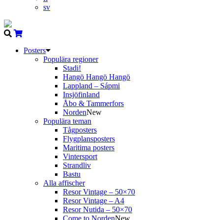
sv
Posters
Populära regioner
Stadi!
Hangö Hangö Hangö
Lappland – Sápmi
Insjöfinland
Åbo & Tammerfors
Norden
New
Populära teman
Tågposters
Flygplansposters
Maritima posters
Vintersport
Strandliv
Bastu
Alla affischer
Resor Vintage – 50×70
Resor Vintage – A4
Resor Nutida – 50×70
Come to Norden
New