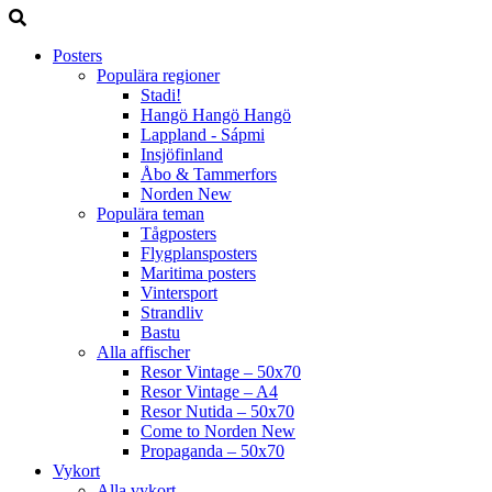
Posters
Populära regioner
Stadi!
Hangö Hangö Hangö
Lappland - Sápmi
Insjöfinland
Åbo & Tammerfors
Norden
New
Populära teman
Tågposters
Flygplansposters
Maritima posters
Vintersport
Strandliv
Bastu
Alla affischer
Resor Vintage – 50x70
Resor Vintage – A4
Resor Nutida – 50x70
Come to Norden
New
Propaganda – 50x70
Vykort
Alla vykort