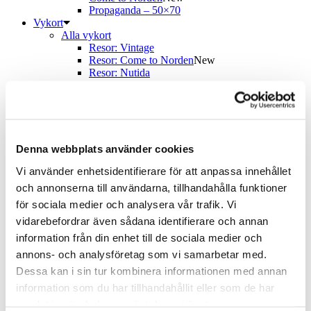
Propaganda – 50×70
Vykort
Alla vykort
Resor: Vintage
Resor: Come to Norden
New
Resor: Nutida
Propaganda: Vintage
New
Träkort: Resor vintage
Träkort: Mumin & Tove
I hemmet
För kök & hem
Böcker
Denna webbplats använder cookies
Kalendrar
Vi använder enhetsidentifierare för att anpassa innehållet
Brickor & Serveringsfat
Kylskåpsmagneter & Nyckelringar
och annonserna till användarna, tillhandahålla funktioner
Glasunderlägg & Muggar
för sociala medier och analysera vår trafik. Vi
Spel
vidarebefordrar även sådana identifierare och annan
Pussel & spel
Pussel
information från din enhet till de sociala medier och
Spelkort
annons- och analysföretag som vi samarbetar med.
Memoryspel
Dessa kan i sin tur kombinera informationen med annan
Böcker
Om oss
information som du har tillhandahållit eller som de har
Allt om utställningen
samlat in när du har använt deras tjänster.
Utställningen Come to Finland