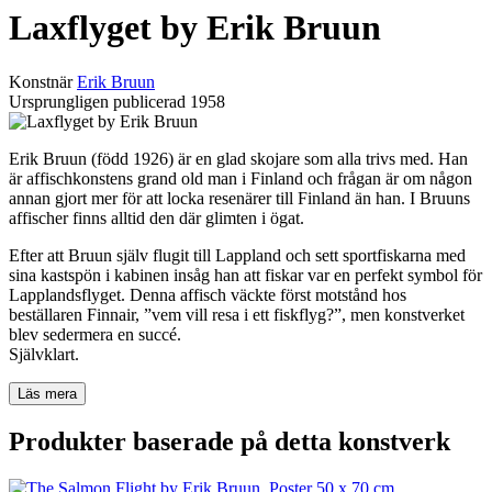
Laxflyget by Erik Bruun
Konstnär
Erik Bruun
Ursprungligen publicerad
1958
Erik Bruun (född 1926) är en glad skojare som alla trivs med. Han
är affischkonstens grand old man i Finland och frågan är om någon
annan gjort mer för att locka resenärer till Finland än han. I Bruuns
affischer finns alltid den där glimten i ögat.
Efter att Bruun själv flugit till Lappland och sett sportfiskarna med
sina kastspön i kabinen insåg han att fiskar var en perfekt symbol för
Lapplandsflyget. Denna affisch väckte först motstånd hos
beställaren Finnair, ”vem vill resa i ett fiskflyg?”, men konstverket
blev sedermera en succé.
Självklart.
Läs mera
Produkter baserade på detta konstverk