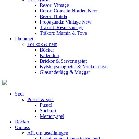
Resor: Vintage
Resor: Come to Norden
New
Resor: Nutida
Propaganda: Vintage
New
Träkort: Resor vintage
Träkort: Mumin & Tove
I hemmet
För kök & hem
Böcker
Kalendrar
Brickor & Serveringsfat
Kylskåpsmagneter & Nyckelringar
Glasunderlägg & Muggar
Spel
Pussel & spel
Pussel
Spelkort
Memoryspel
Böcker
Om oss
Allt om utställningen
Utställningen Come to Finland