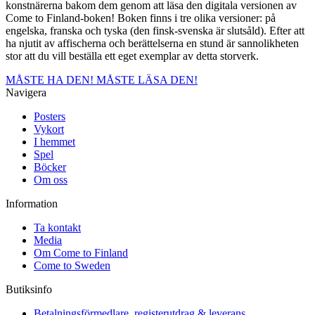
mängd
konstnärerna bakom dem genom att läsa den digitala versionen av
Come to Finland-boken! Boken finns i tre olika versioner: på
engelska, franska och tyska (den finsk-svenska är slutsåld). Efter att
ha njutit av affischerna och berättelserna en stund är sannolikheten
stor att du vill beställa ett eget exemplar av detta storverk.
MÅSTE HA DEN!
MÅSTE LÄSA DEN!
Navigera
Posters
Vykort
I hemmet
Spel
Böcker
Om oss
Information
Ta kontakt
Media
Om Come to Finland
Come to Sweden
Butiksinfo
Betalningsförmedlare, registerutdrag & leverans