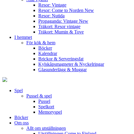
Resor: Vintage
Resor: Come to Norden
New
Resor: Nutida
Propaganda: Vintage
New
Träkort: Resor vintage
Träkort: Mumin & Tove
I hemmet
För kök & hem
Böcker
Kalendrar
Brickor & Serveringsfat
Kylskåpsmagneter & Nyckelringar
Glasunderlägg & Muggar
Spel
Pussel & spel
Pussel
Spelkort
Memoryspel
Böcker
Om oss
Allt om utställningen
Utställningen Come to Finland