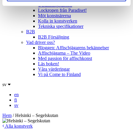
Utställningsturnén
Lockropen från Paradiset!
Möt konstnärerna
Kolla in konstverken
Tekniska specifikationer
B2B
B2B Försäljning
Vad driver oss?
Bloggen: Affischjägarens bekännelser
Affischjägarna – The Video
Med passion för affischkonst
Läs boken!
Våra värderingar
Vi på Come to Finland
sv
en
fi
sv
Hem
/
Helsinki – Segelskutan
Alla konstverk