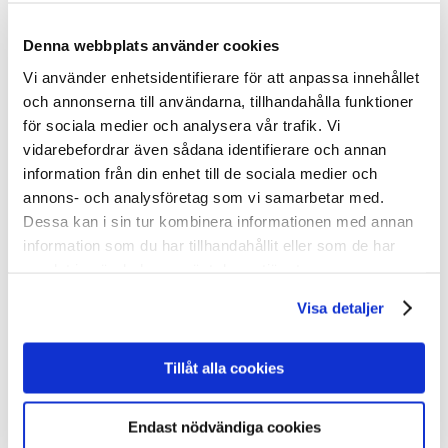
Propaganda – 50×70
Vykort
Denna webbplats använder cookies
Alla vykort
Resor: Vintage
Vi använder enhetsidentifierare för att anpassa innehållet
Resor: Come to Norden
New
och annonserna till användarna, tillhandahålla funktioner
Resor: Nutida
Propaganda: Vintage
New
för sociala medier och analysera vår trafik. Vi
Träkort: Resor vintage
vidarebefordrar även sådana identifierare och annan
Träkort: Mumin & Tove
information från din enhet till de sociala medier och
I hemmet
För kök & hem
annons- och analysföretag som vi samarbetar med.
Böcker
Dessa kan i sin tur kombinera informationen med annan
Kalendrar
information som du har tillhandahållit eller som de har
Brickor & Serveringsfat
Kylskåpsmagneter & Nyckelringar
samlat in när du har använt deras tjänster.
Glasunderlägg & Muggar
Spel
Visa detaljer
Pussel & spel
Pussel
Spelkort
Tillåt alla cookies
Memoryspel
Böcker
Om oss
Endast nödvändiga cookies
Allt om utställningen
Utställningen Come to Finland