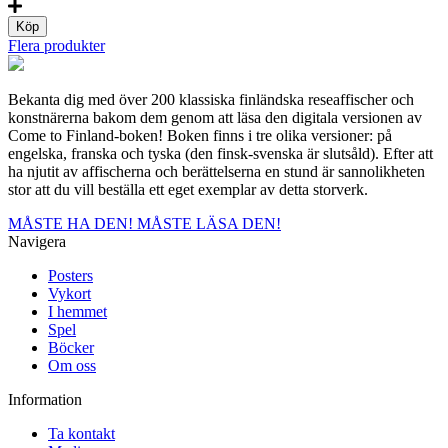
-
Sailing
Köp
ship,
Flera produkter
Postcard
mängd
Bekanta dig med över 200 klassiska finländska reseaffischer och
konstnärerna bakom dem genom att läsa den digitala versionen av
Come to Finland-boken! Boken finns i tre olika versioner: på
engelska, franska och tyska (den finsk-svenska är slutsåld). Efter att
ha njutit av affischerna och berättelserna en stund är sannolikheten
stor att du vill beställa ett eget exemplar av detta storverk.
MÅSTE HA DEN!
MÅSTE LÄSA DEN!
Navigera
Posters
Vykort
I hemmet
Spel
Böcker
Om oss
Information
Ta kontakt