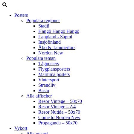
Posters
Populära regioner
Stadi!
Hangö Hangö Hangö
Lappland - Sápmi
Insjöfinland
Åbo & Tammerfors
Norden
New
Populära teman
Tågposters
Flygplansposters
Maritima posters
Vintersport
Strandliv
Bastu
Alla affischer
Resor Vintage – 50x70
Resor Vintage – A4
Resor Nutida – 50x70
Come to Norden
New
Propaganda – 50x70
Vykort
Alla vykort