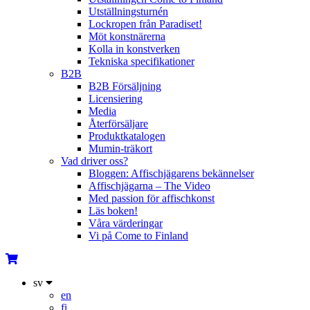
Utställningsturnén
Lockropen från Paradiset!
Möt konstnärerna
Kolla in konstverken
Tekniska specifikationer
B2B
B2B Försäljning
Licensiering
Media
Återförsäljare
Produktkatalogen
Mumin-träkort
Vad driver oss?
Bloggen: Affischjägarens bekännelser
Affischjägarna – The Video
Med passion för affischkonst
Läs boken!
Våra värderingar
Vi på Come to Finland
sv
en
fi