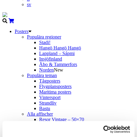
sv
Posters
Populära regioner
Stadi!
Hangö Hangö Hangö
Lappland – Sápmi
Insjöfinland
Åbo & Tammerfors
Norden
New
Populära teman
Tågposters
Flygplansposters
Maritima posters
Vintersport
Strandliv
Bastu
Alla affischer
Resor Vintage – 50×70
Resor Vintage – A4
Resor Nutida – 50×70
Come to Norden
New