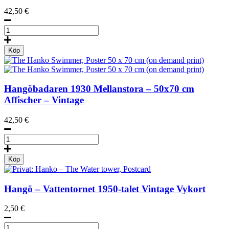
42,50
€
The
Hanko
Lady,
Köp
Poster
50
x
70
Hangöbadaren
1930
Mellanstora – 50x70 cm
cm
Affischer – Vintage
(on
demand
42,50
€
print)
mängd
The
Hanko
Swimmer,
Köp
Poster
50
x
Hangö – Vattentornet
1950-talet
Vintage Vykort
70
cm
2,50
€
(on
demand
Hanko