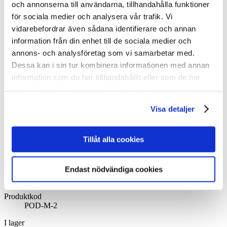
och annonserna till användarna, tillhandahålla funktioner
för sociala medier och analysera vår trafik. Vi
vidarebefordrar även sådana identifierare och annan
information från din enhet till de sociala medier och
Klicka för att se fler bilder
annons- och analysföretag som vi samarbetar med.
Affischer – Vintage: Mellanstora – 50x70
Dessa kan i sin tur kombinera informationen med annan
cm
information som du har tillhandahållit eller som de har
42,50
€
samlat in när du har använt deras tjänster.
Visa detaljer
Hanko-Hangö Seaside Resort
Tillåt alla cookies
Konstnär
Okänd
Ursprungligen publicerad
1930-talet
Endast nödvändiga cookies
Storlek
50 x 70 cm
Produktkod
POD-M-2
I lager