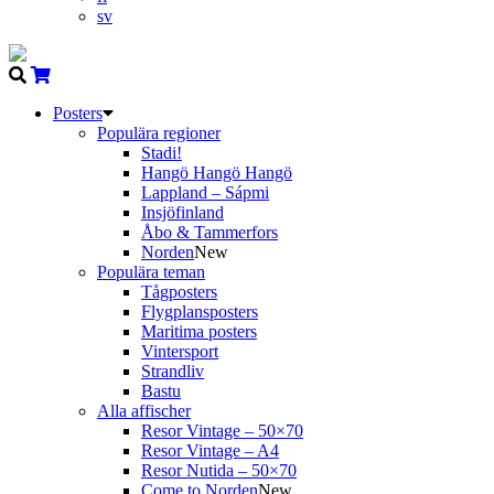
sv
Posters
Populära regioner
Stadi!
Hangö Hangö Hangö
Lappland – Sápmi
Insjöfinland
Åbo & Tammerfors
Norden
New
Populära teman
Tågposters
Flygplansposters
Maritima posters
Vintersport
Strandliv
Bastu
Alla affischer
Resor Vintage – 50×70
Resor Vintage – A4
Resor Nutida – 50×70
Come to Norden
New