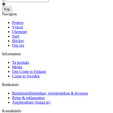
print)
–
mängd
The
Köp
Water
Navigera
tower,
Postcard
Posters
mängd
Vykort
I hemmet
Spel
Böcker
Om oss
Information
Ta kontakt
Media
Om Come to Finland
Come to Sweden
Butiksinfo
Betalningsförmedlare, registerutdrag & leverans
Retur & reklamation
Återförsäljare (logga in)
Kontaktinfo