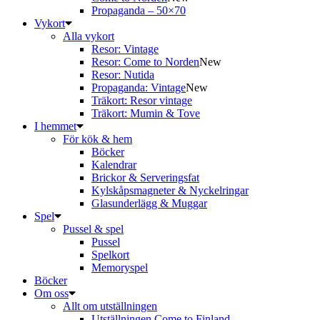
Propaganda – 50×70
Vykort
Alla vykort
Resor: Vintage
Resor: Come to Norden
New
Resor: Nutida
Propaganda: Vintage
New
Träkort: Resor vintage
Träkort: Mumin & Tove
I hemmet
För kök & hem
Böcker
Kalendrar
Brickor & Serveringsfat
Kylskåpsmagneter & Nyckelringar
Glasunderlägg & Muggar
Spel
Pussel & spel
Pussel
Spelkort
Memoryspel
Böcker
Om oss
Allt om utställningen
Utställningen Come to Finland