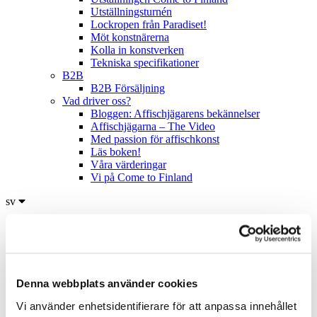
Utställningsturnén
Lockropen från Paradiset!
Möt konstnärerna
Kolla in konstverken
Tekniska specifikationer
B2B
B2B Försäljning
Vad driver oss?
Bloggen: Affischjägarens bekännelser
Affischjägarna – The Video
Med passion för affischkonst
Läs boken!
Våra värderingar
Vi på Come to Finland
sv
en
fi
sv
Hem
/
Produkter
/
Affischer – Vintage
/
Mellanstora – 50x70 cm
/
Denna webbplats använder cookies
Hanko-Hangö Seaside Resort
Vi använder enhetsidentifierare för att anpassa innehållet