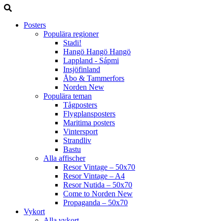
Posters
Populära regioner
Stadi!
Hangö Hangö Hangö
Lappland - Sápmi
Insjöfinland
Åbo & Tammerfors
Norden
New
Populära teman
Tågposters
Flygplansposters
Maritima posters
Vintersport
Strandliv
Bastu
Alla affischer
Resor Vintage – 50x70
Resor Vintage – A4
Resor Nutida – 50x70
Come to Norden
New
Propaganda – 50x70
Vykort
Alla vykort