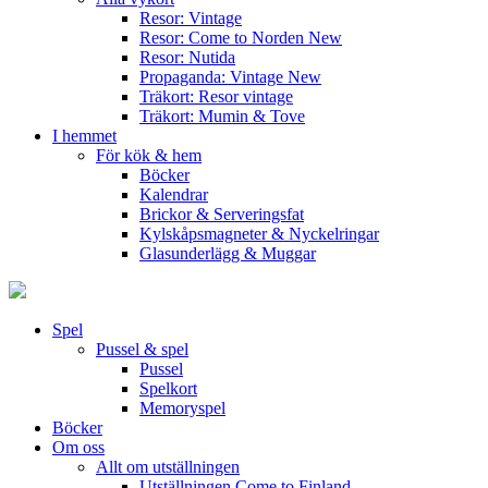
Resor: Vintage
Resor: Come to Norden
New
Resor: Nutida
Propaganda: Vintage
New
Träkort: Resor vintage
Träkort: Mumin & Tove
I hemmet
För kök & hem
Böcker
Kalendrar
Brickor & Serveringsfat
Kylskåpsmagneter & Nyckelringar
Glasunderlägg & Muggar
Spel
Pussel & spel
Pussel
Spelkort
Memoryspel
Böcker
Om oss
Allt om utställningen
Utställningen Come to Finland