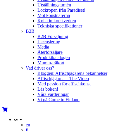
Utställningsturnén
Lockropen från Paradiset!
Möt konstnärerna
Kolla in konstverken
Tekniska specifikationer
B2B
B2B Försäljning
Licensiering
Media
Återförsäljare
Produktkatalogen
Mumin-träkort
Vad driver oss?
Bloggen: Affischjägarens bekännelser
Affischjägarna – The Video
Med passion för affischkonst
Läs boken!
Våra värderingar
Vi på Come to Finland
sv
en
fi