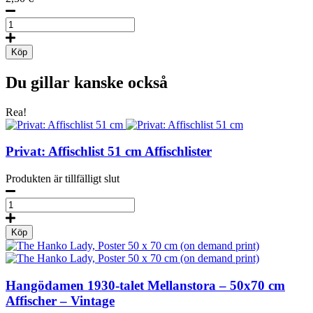
Hanko-
Hangö
Seaside
Köp
Resort,
Postcard
Du gillar kanske också
mängd
Rea!
Privat: Affischlist 51 cm
Affischlister
Produkten är tillfälligt slut
Affischlist
51
cm
Köp
mängd
Hangödamen
1930-talet
Mellanstora – 50x70 cm
Affischer – Vintage