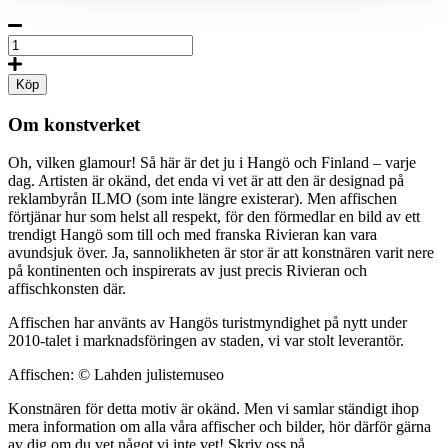
Hanko-
Hangö
Seaside
Köp
Resort,
Poster
Om konstverket
50
x
Oh, vilken glamour! Så här är det ju i Hangö och Finland – varje
70
dag. Artisten är okänd, det enda vi vet är att den är designad på
cm
reklambyrån ILMO (som inte längre existerar). Men affischen
(on
förtjänar hur som helst all respekt, för den förmedlar en bild av ett
demand
trendigt Hangö som till och med franska Rivieran kan vara
print)
avundsjuk över. Ja, sannolikheten är stor är att konstnären varit nere
mängd
på kontinenten och inspirerats av just precis Rivieran och
affischkonsten där.
Affischen har använts av Hangös turistmyndighet på nytt under
2010-talet i marknadsföringen av staden, vi var stolt leverantör.
Affischen: © Lahden julistemuseo
Konstnären för detta motiv är okänd. Men vi samlar ständigt ihop
mera information om alla våra affischer och bilder, hör därför gärna
av dig om du vet något vi inte vet! Skriv oss på