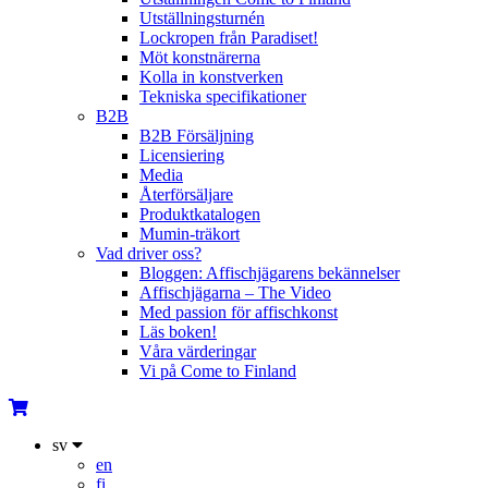
Utställningsturnén
Lockropen från Paradiset!
Möt konstnärerna
Kolla in konstverken
Tekniska specifikationer
B2B
B2B Försäljning
Licensiering
Media
Återförsäljare
Produktkatalogen
Mumin-träkort
Vad driver oss?
Bloggen: Affischjägarens bekännelser
Affischjägarna – The Video
Med passion för affischkonst
Läs boken!
Våra värderingar
Vi på Come to Finland
sv
en
fi