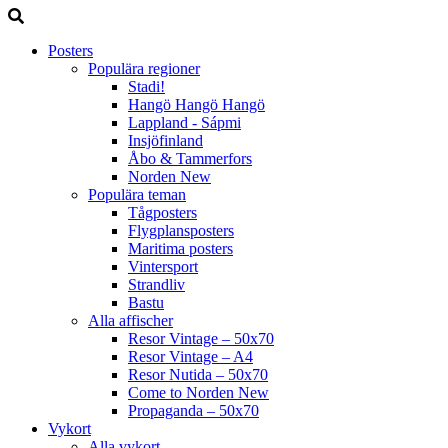
Posters
Populära regioner
Stadi!
Hangö Hangö Hangö
Lappland - Sápmi
Insjöfinland
Åbo & Tammerfors
Norden
New
Populära teman
Tågposters
Flygplansposters
Maritima posters
Vintersport
Strandliv
Bastu
Alla affischer
Resor Vintage – 50x70
Resor Vintage – A4
Resor Nutida – 50x70
Come to Norden
New
Propaganda – 50x70
Vykort
Alla vykort