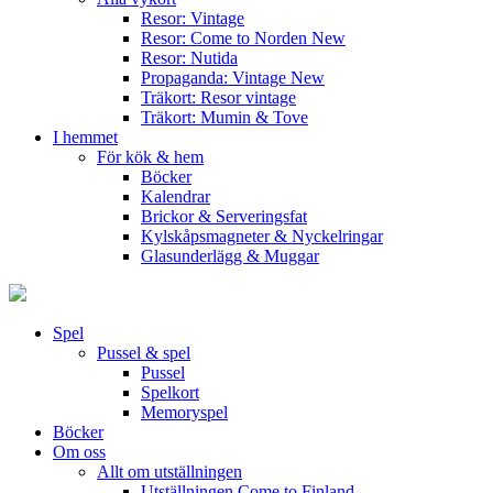
Resor: Vintage
Resor: Come to Norden
New
Resor: Nutida
Propaganda: Vintage
New
Träkort: Resor vintage
Träkort: Mumin & Tove
I hemmet
För kök & hem
Böcker
Kalendrar
Brickor & Serveringsfat
Kylskåpsmagneter & Nyckelringar
Glasunderlägg & Muggar
Spel
Pussel & spel
Pussel
Spelkort
Memoryspel
Böcker
Om oss
Allt om utställningen
Utställningen Come to Finland