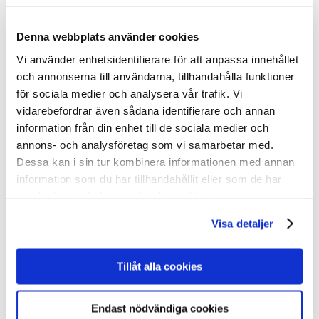
Denna webbplats använder cookies
Vi använder enhetsidentifierare för att anpassa innehållet
Klicka för att se fler bilder
och annonserna till användarna, tillhandahålla funktioner
för sociala medier och analysera vår trafik. Vi
Affischer – Vintage: Mellanstora – 50x70
vidarebefordrar även sådana identifierare och annan
cm
information från din enhet till de sociala medier och
42,50
€
annons- och analysföretag som vi samarbetar med.
Dessa kan i sin tur kombinera informationen med annan
Land of romance
information som du har tillhandahållit eller som de har
samlat in när du har använt deras tjänster.
Konstnär
Visa detaljer
Helge Mether-Borgström
Ursprungligen publicerad
1950-talet
Storlek
Tillåt alla cookies
50 x 70 cm
Produktkod
POD-M-22-ENG
Endast nödvändiga cookies