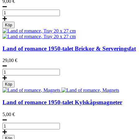
9,00
€
Land
of
Romance,
Köp
nyckelring
mängd
Land of romance
1950-talet
Brickor & Serveringsfat
29,00
€
Land
of
romance,
Köp
Tray
20
x
Land of romance
1950-talet
Kylskåpsmagneter
27
cm
5,00
€
mängd
Land
of
romance,
Köp