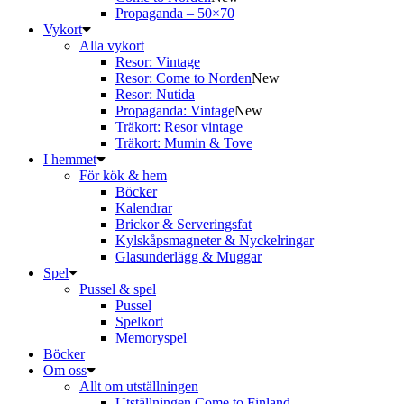
Propaganda – 50×70
Vykort
Alla vykort
Resor: Vintage
Resor: Come to Norden
New
Resor: Nutida
Propaganda: Vintage
New
Träkort: Resor vintage
Träkort: Mumin & Tove
I hemmet
För kök & hem
Böcker
Kalendrar
Brickor & Serveringsfat
Kylskåpsmagneter & Nyckelringar
Glasunderlägg & Muggar
Spel
Pussel & spel
Pussel
Spelkort
Memoryspel
Böcker
Om oss
Allt om utställningen
Utställningen Come to Finland