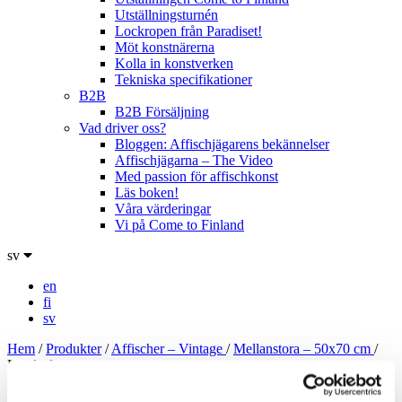
Utställningsturnén
Lockropen från Paradiset!
Möt konstnärerna
Kolla in konstverken
Tekniska specifikationer
B2B
B2B Försäljning
Vad driver oss?
Bloggen: Affischjägarens bekännelser
Affischjägarna – The Video
Med passion för affischkonst
Läs boken!
Våra värderingar
Vi på Come to Finland
sv
en
fi
sv
Hem
/
Produkter
/
Affischer – Vintage
/
Mellanstora – 50x70 cm
/
Land of romance