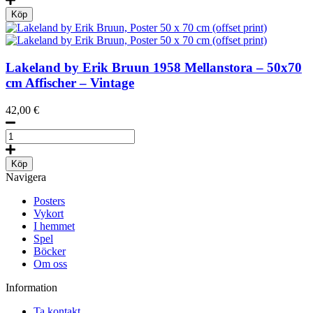
la
Köp
romance,
Poster
50
x
Lakeland by Erik Bruun
1958
Mellanstora – 50x70
70
cm Affischer – Vintage
cm
(on
42,00
€
demand
print)
Lakeland
mängd
by
Erik
Köp
Bruun,
Navigera
Poster
50
Posters
x
Vykort
70
I hemmet
cm
Spel
(offset
Böcker
print)
Om oss
mängd
Information
Ta kontakt