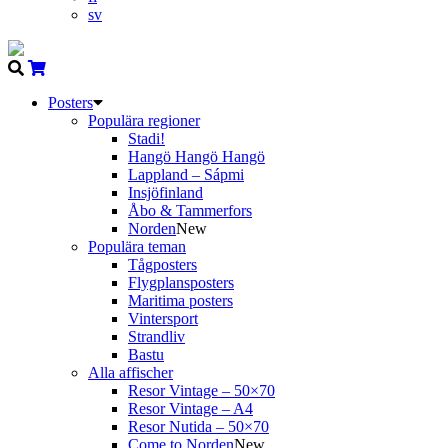
sv
Posters
Populära regioner
Stadi!
Hangö Hangö Hangö
Lappland – Sápmi
Insjöfinland
Åbo & Tammerfors
Norden
New
Populära teman
Tågposters
Flygplansposters
Maritima posters
Vintersport
Strandliv
Bastu
Alla affischer
Resor Vintage – 50×70
Resor Vintage – A4
Resor Nutida – 50×70
Come to Norden
New