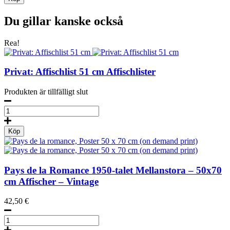
Magnets
mängd
Du gillar kanske också
Rea!
Privat: Affischlist 51 cm
Affischlister
Produkten är tillfälligt slut
Affischlist
51
cm
Köp
mängd
Pays de la Romance
1950-talet
Mellanstora – 50x70
cm Affischer – Vintage
42,50
€
Pays
de