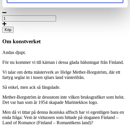
I lager
Land
of
romance,
Köp
Poster
50
Om konstverket
x
70
Andas djupt.
cm
(on
För nu kommer vi till kärnan i dessa glada hälsningar från Finland.
demand
print)
Vi talar om detta mästerverk av Helge Mether-Borgström, där ett
mängd
fartyg seglar in i tusen sjöars land västerifrån.
Så enkel, men ack så fängslade.
Mether-Borgström är dessutom inte vilken bruksgrafiker som helst.
Det var han som år 1954 skapade Marimekkos logo.
Men då vi tittar på denna ikoniska affisch har vi egentligen bara en
enda fråga: Vem är virtuosen som hittade på sloganen Finland –
Land of Romance (Finland – Romantikens land)?