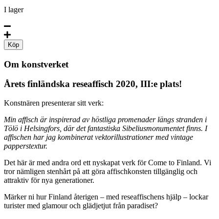
I lager
Modern
Helsinki
Köp
by
Henna
Om konstverket
Gaus
mängd
Årets finländska reseaffisch 2020, III:e plats!
Konstnären presenterar sitt verk:
Min affisch är inspirerad av höstliga promenader längs stranden i
Tölö i Helsingfors, där det fantastiska Sibeliusmonumentet finns. I
affischen har jag kombinerat vektorillustrationer med vintage
papperstextur.
Det här är med andra ord ett nyskapat verk för Come to Finland. Vi
tror nämligen stenhårt på att göra affischkonsten tillgänglig och
attraktiv för nya generationer.
Märker ni hur Finland återigen – med reseaffischens hjälp – lockar
turister med glamour och glädjetjut från paradiset?