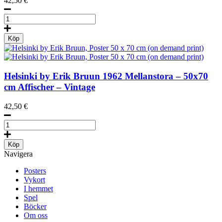
42,50
€
Light
in
the
Köp
Night
by
Joonas
Kavasto
Helsinki by Erik Bruun
1962
Mellanstora – 50x70
Affisch
cm Affischer – Vintage
50x70
mängd
42,50
€
Helsinki
by
Erik
Köp
Bruun,
Navigera
Poster
50
Posters
x
Vykort
70
I hemmet
cm
Spel
(on
Böcker
demand
Om oss
print)