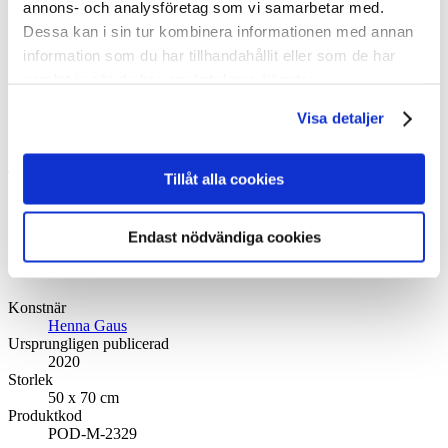
annons- och analysföretag som vi samarbetar med.
Dessa kan i sin tur kombinera informationen med annan
information som du har tillhandahållit eller som de har
samlat in när du har använt deras tjänster.
Klicka för att se fler bilder
Visa detaljer
Affischer - Nutida, 50x70
42,50
€
Tillåt alla cookies
Modern Helsinki by Henna
Endast nödvändiga cookies
Gaus
Konstnär
Henna Gaus
Ursprungligen publicerad
2020
Storlek
50 x 70 cm
Produktkod
POD-M-2329