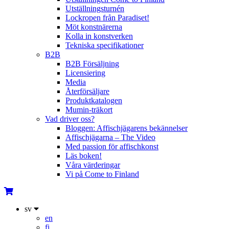
Utställningsturnén
Lockropen från Paradiset!
Möt konstnärerna
Kolla in konstverken
Tekniska specifikationer
B2B
B2B Försäljning
Licensiering
Media
Återförsäljare
Produktkatalogen
Mumin-träkort
Vad driver oss?
Bloggen: Affischjägarens bekännelser
Affischjägarna – The Video
Med passion för affischkonst
Läs boken!
Våra värderingar
Vi på Come to Finland
sv
en
fi