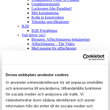
Utställningsturnén
Lockropen från Paradiset!
Möt konstnärerna
Kolla in konstverken
Tekniska specifikationer
B2B
B2B Försäljning
Vad driver oss?
Bloggen: Affischjägarens bekännelser
Affischjägarna – The Video
Med passion för affischkonst
Läs boken!
Våra värderingar
Vi på Come to Finland
sv
Denna webbplats använder cookies
en
Vi använder enhetsidentifierare för att anpassa innehållet
fi
sv
och annonserna till användarna, tillhandahålla funktioner
för sociala medier och analysera vår trafik. Vi
Hem
/
Produkter
/
Affischer - Nutida, 50x70
/
Modern Helsinki by
Henna Gaus
vidarebefordrar även sådana identifierare och annan
information från din enhet till de sociala medier och