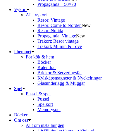
Propaganda – 50×70
Vykort
Alla vykort
Resor: Vintage
Resor: Come to Norden
New
Resor: Nutida
Propaganda: Vintage
New
Träkort: Resor vintage
Träkort: Mumin & Tove
I hemmet
För kök & hem
Böcker
Kalendrar
Brickor & Serveringsfat
Kylskåpsmagneter & Nyckelringar
Glasunderlägg & Muggar
Spel
Pussel & spel
Pussel
Spelkort
Memoryspel
Böcker
Om oss
Allt om utställningen
Utställningen Come to Finland