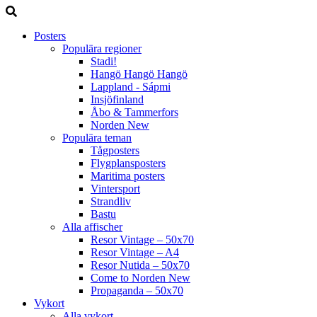
Posters
Populära regioner
Stadi!
Hangö Hangö Hangö
Lappland - Sápmi
Insjöfinland
Åbo & Tammerfors
Norden
New
Populära teman
Tågposters
Flygplansposters
Maritima posters
Vintersport
Strandliv
Bastu
Alla affischer
Resor Vintage – 50x70
Resor Vintage – A4
Resor Nutida – 50x70
Come to Norden
New
Propaganda – 50x70
Vykort
Alla vykort