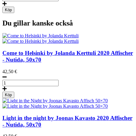
Helsinki
by
Köp
Henna
Gaus,
Du gillar kanske också
vykort
mängd
Come to Helsinki by Jolanda Kerttuli
2020
Affischer
- Nutida, 50x70
42,50
€
Come
to
Helsinki
Köp
by
Jolanda
Kerttuli
mängd
Light in the night by Joonas Kavasto
2020
Affischer
- Nutida, 50x70