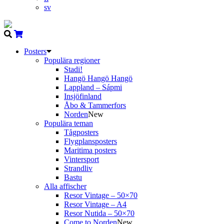
sv
Posters
Populära regioner
Stadi!
Hangö Hangö Hangö
Lappland – Sápmi
Insjöfinland
Åbo & Tammerfors
Norden
New
Populära teman
Tågposters
Flygplansposters
Maritima posters
Vintersport
Strandliv
Bastu
Alla affischer
Resor Vintage – 50×70
Resor Vintage – A4
Resor Nutida – 50×70
Come to Norden
New