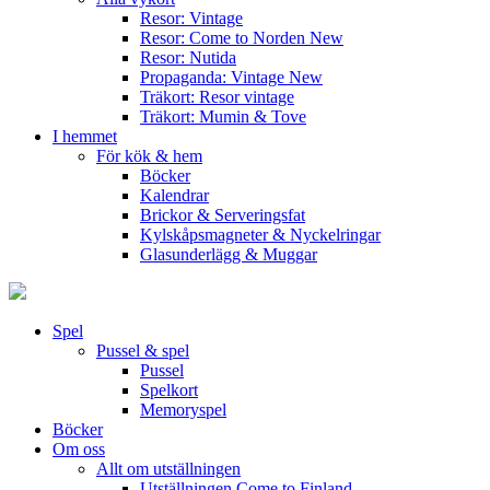
Resor: Vintage
Resor: Come to Norden
New
Resor: Nutida
Propaganda: Vintage
New
Träkort: Resor vintage
Träkort: Mumin & Tove
I hemmet
För kök & hem
Böcker
Kalendrar
Brickor & Serveringsfat
Kylskåpsmagneter & Nyckelringar
Glasunderlägg & Muggar
Spel
Pussel & spel
Pussel
Spelkort
Memoryspel
Böcker
Om oss
Allt om utställningen
Utställningen Come to Finland