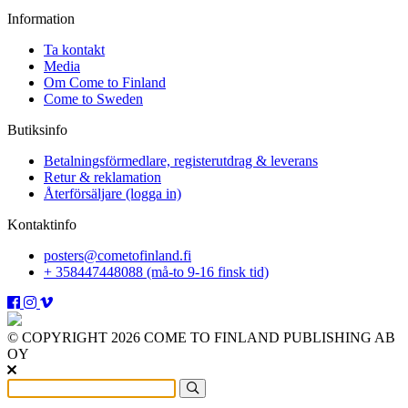
mängd
Information
Ta kontakt
Media
Om Come to Finland
Come to Sweden
Butiksinfo
Betalningsförmedlare, registerutdrag & leverans
Retur & reklamation
Återförsäljare (logga in)
Kontaktinfo
posters@cometofinland.fi
+ 358447448088 (må-to 9-16 finsk tid)
© COPYRIGHT 2026 COME TO FINLAND PUBLISHING AB
OY