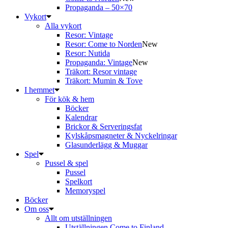
Propaganda – 50×70
Vykort
Alla vykort
Resor: Vintage
Resor: Come to Norden
New
Resor: Nutida
Propaganda: Vintage
New
Träkort: Resor vintage
Träkort: Mumin & Tove
I hemmet
För kök & hem
Böcker
Kalendrar
Brickor & Serveringsfat
Kylskåpsmagneter & Nyckelringar
Glasunderlägg & Muggar
Spel
Pussel & spel
Pussel
Spelkort
Memoryspel
Böcker
Om oss
Allt om utställningen
Utställningen Come to Finland