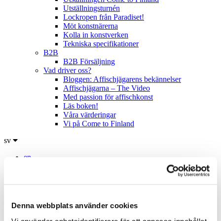
Utställningsturnén
Lockropen från Paradiset!
Möt konstnärerna
Kolla in konstverken
Tekniska specifikationer
B2B
B2B Försäljning
Vad driver oss?
Bloggen: Affischjägarens bekännelser
Affischjägarna – The Video
Med passion för affischkonst
Läs boken!
Våra värderingar
Vi på Come to Finland
sv
en
fi
sv
Hem
/
Produkter
/
Pussel & Spel
/
Pussel
/
Sisu since 1917 by
Mareike Mosch
Denna webbplats använder cookies
Vi använder enhetsidentifierare för att anpassa innehållet