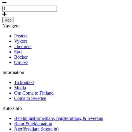
Pussel:
Close
your
Köp
eyes
Navigera
mängd
Posters
Vykort
I hemmet
Spel
Böcker
Om oss
Information
Ta kontakt
Media
Om Come to Finland
Come to Sweden
Butiksinfo
Betalningsförmedlare, registerutdrag & leverans
Retur & reklamation
Återförsäljare (logga in)