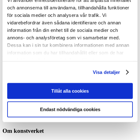
och annonserna till användarna, tillhandahålla funktioner
för sociala medier och analysera vår trafik. Vi
Pussel: Pussel & Spel
vidarebefordrar även sådana identifierare och annan
Produkten är tillfälligt slut
information från din enhet till de sociala medier och
annons- och analysföretag som vi samarbetar med.
Sisu since 1917 by Mareike
Dessa kan i sin tur kombinera informationen med annan
Mosch
information som du har tillhandahållit eller som de har
samlat in när du har använt deras tjänster.
Konstnär
Visa detaljer
Mareike Mosch
Ursprungligen publicerad
2017
Tillåt alla cookies
Storlek
48 x 67 cm
Produktkod
PUZ-2183
Endast nödvändiga cookies
Produkten är tillfälligt slut
Om konstverket