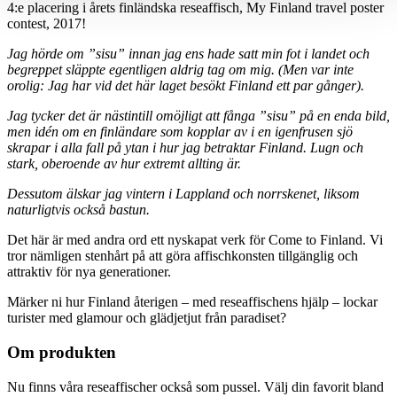
4:e placering i årets finländska reseaffisch, My Finland travel poster
contest, 2017!
Jag hörde om ”sisu” innan jag ens hade satt min fot i landet och
begreppet släppte egentligen aldrig tag om mig. (Men var inte
orolig: Jag har vid det här laget besökt Finland ett par gånger).
Jag tycker det är nästintill omöjligt att fånga ”sisu” på en enda bild,
men idén om en finländare som kopplar av i en igenfrusen sjö
skrapar i alla fall på ytan i hur jag betraktar Finland. Lugn och
stark, oberoende av hur extremt allting är.
Dessutom älskar jag vintern i Lappland och norrskenet, liksom
naturligtvis också bastun.
Det här är med andra ord ett nyskapat verk för Come to Finland. Vi
tror nämligen stenhårt på att göra affischkonsten tillgänglig och
attraktiv för nya generationer.
Märker ni hur Finland återigen – med reseaffischens hjälp – lockar
turister med glamour och glädjetjut från paradiset?
Om produkten
Nu finns våra reseaffischer också som pussel. Välj din favorit bland