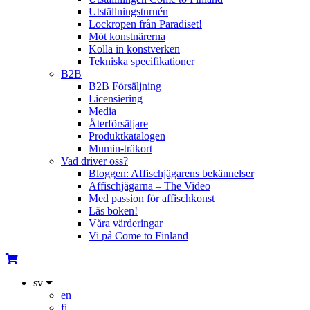
Utställningsturnén
Lockropen från Paradiset!
Möt konstnärerna
Kolla in konstverken
Tekniska specifikationer
B2B
B2B Försäljning
Licensiering
Media
Återförsäljare
Produktkatalogen
Mumin-träkort
Vad driver oss?
Bloggen: Affischjägarens bekännelser
Affischjägarna – The Video
Med passion för affischkonst
Läs boken!
Våra värderingar
Vi på Come to Finland
sv
en
fi