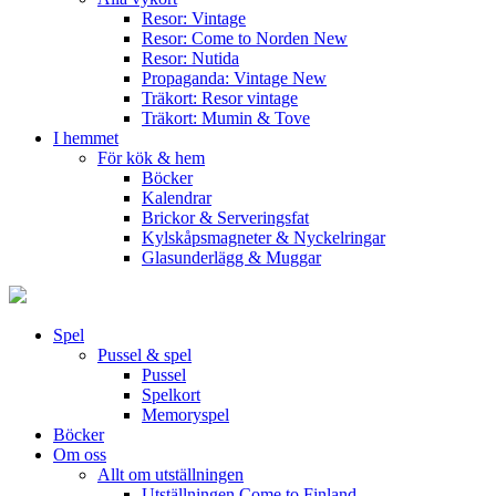
Resor: Vintage
Resor: Come to Norden
New
Resor: Nutida
Propaganda: Vintage
New
Träkort: Resor vintage
Träkort: Mumin & Tove
I hemmet
För kök & hem
Böcker
Kalendrar
Brickor & Serveringsfat
Kylskåpsmagneter & Nyckelringar
Glasunderlägg & Muggar
Spel
Pussel & spel
Pussel
Spelkort
Memoryspel
Böcker
Om oss
Allt om utställningen
Utställningen Come to Finland