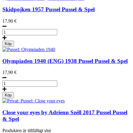
Skidpojken
1957
Pussel Pussel & Spel
17,90
€
Pussel:
Skidpojken
mängd
Köp
Olympiaden 1940 (ENG)
1938
Pussel Pussel & Spel
17,90
€
Pussel:
Olympiaden
1940
Köp
mängd
Close your eyes by Adrienn Széll
2017
Pussel Pussel
& Spel
Produkten är tillfälligt slut