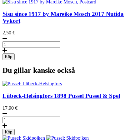
Mareike
Mosch,
Sisu since 1917 by Mareike Mosch
2017
Nutida
Poster
Vykort
50
x
2,50
€
70
cm
Sisu
(on
since
demand
1917
print)
Köp
by
mängd
Mareike
Du gillar kanske också
Mosch,
Postcard
mängd
Lübeck-Helsingfors
1898
Pussel Pussel & Spel
17,90
€
Pussel:
Lübeck-
Helsingfors
Köp
mängd