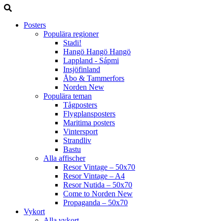
Posters
Populära regioner
Stadi!
Hangö Hangö Hangö
Lappland - Sápmi
Insjöfinland
Åbo & Tammerfors
Norden
New
Populära teman
Tågposters
Flygplansposters
Maritima posters
Vintersport
Strandliv
Bastu
Alla affischer
Resor Vintage – 50x70
Resor Vintage – A4
Resor Nutida – 50x70
Come to Norden
New
Propaganda – 50x70
Vykort
Alla vykort