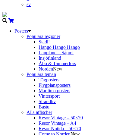
sv
Posters
Populära regioner
Stadi!
Hangö Hangö Hangö
Lappland – Sápmi
Insjöfinland
Åbo & Tammerfors
Norden
New
Populära teman
Tågposters
Flygplansposters
Maritima posters
Vintersport
Strandliv
Bastu
Alla affischer
Resor Vintage – 50×70
Resor Vintage – A4
Resor Nutida – 50×70
Come to Norden
New