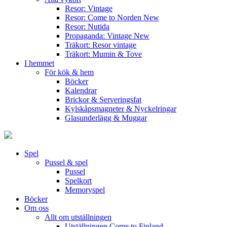
Resor: Vintage
Resor: Come to Norden
New
Resor: Nutida
Propaganda: Vintage
New
Träkort: Resor vintage
Träkort: Mumin & Tove
I hemmet
För kök & hem
Böcker
Kalendrar
Brickor & Serveringsfat
Kylskåpsmagneter & Nyckelringar
Glasunderlägg & Muggar
Spel
Pussel & spel
Pussel
Spelkort
Memoryspel
Böcker
Om oss
Allt om utställningen
Utställningen Come to Finland