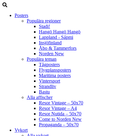
Posters
Populära regioner
Stadi!
Hangö Hangö Hangö
Lappland - Sápmi
Insjöfinland
Åbo & Tammerfors
Norden
New
Populära teman
Tågposters
Flygplansposters
Maritima posters
Vintersport
Strandliv
Bastu
Alla affischer
Resor Vintage – 50x70
Resor Vintage – A4
Resor Nutida – 50x70
Come to Norden
New
Propaganda – 50x70
Vykort
Alla vykort