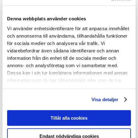
Propaganda – 50×70
Vykort
Alla vykort
Denna webbplats använder cookies
Resor: Vintage
Resor: Come to Norden
New
Vi använder enhetsidentifierare för att anpassa innehållet
Resor: Nutida
och annonserna till användarna, tillhandahålla funktioner
Propaganda: Vintage
New
för sociala medier och analysera vår trafik. Vi
Träkort: Resor vintage
Träkort: Mumin & Tove
vidarebefordrar även sådana identifierare och annan
I hemmet
information från din enhet till de sociala medier och
För kök & hem
annons- och analysföretag som vi samarbetar med.
Böcker
Kalendrar
Dessa kan i sin tur kombinera informationen med annan
Brickor & Serveringsfat
information som du har tillhandahållit eller som de har
Kylskåpsmagneter & Nyckelringar
samlat in när du har använt deras tjänster.
Glasunderlägg & Muggar
Spel
Pussel & spel
Visa detaljer
Pussel
Spelkort
Memoryspel
Tillåt alla cookies
Böcker
Om oss
Allt om utställningen
Endast nödvändiga cookies
Utställningen Come to Finland