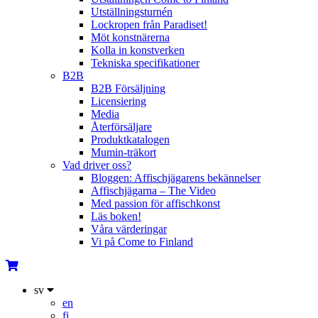
Utställningsturnén
Lockropen från Paradiset!
Möt konstnärerna
Kolla in konstverken
Tekniska specifikationer
B2B
B2B Försäljning
Licensiering
Media
Återförsäljare
Produktkatalogen
Mumin-träkort
Vad driver oss?
Bloggen: Affischjägarens bekännelser
Affischjägarna – The Video
Med passion för affischkonst
Läs boken!
Våra värderingar
Vi på Come to Finland
sv
en
fi