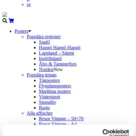
sv
Posters
Populära regioner
Stadi!
Hangö Hangö Hangö
Lappland – Sápmi
Insjöfinland
Åbo & Tammerfors
Norden
New
Populära teman
Tågposters
Flygplansposters
Maritima posters
Vintersport
Strandliv
Bastu
Alla affischer
Resor Vintage – 50×70
Resor Vintage – A4
Resor Nutida – 50×70
Come to Norden
New