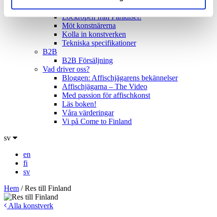
Utställningsturnén
Lockropen från Paradiset!
Möt konstnärerna
Kolla in konstverken
Tekniska specifikationer
B2B
B2B Försäljning
Vad driver oss?
Bloggen: Affischjägarens bekännelser
Affischjägarna – The Video
Med passion för affischkonst
Läs boken!
Våra värderingar
Vi på Come to Finland
sv
en
fi
sv
Hem
/
Res till Finland
Alla konstverk