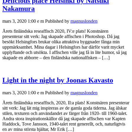
Delicious place Helsinki by Natsuki
Nakamura
mars 3, 2020 1:00 e m
Published by
magnuslonden
Årets finländska reseaffisch 2020, IV:e plats! Konstnären
presenterar sitt verk: Jag skapade affischen i Photoshop. Då jag
besökt Helsingfors brukar olika attraktiva byggnader fånga min
uppmärksamhet. Mina dagar i Helsingfors har därför varit mycket
upplyftande och utsökta. I affischen ville jag få in lite humor, så jag
skapade en abborre – den finländska nationalfisken – […]
Light in the night by Joonas Kavasto
mars 3, 2020 1:00 e m
Published by
magnuslonden
Årets finländska reseaffisch, 2020, II:a plats! Konstnären presenterar
sitt verk: Jag lät mig inspireras av de gamla goda tiderna. Jag älskar
stilen, texturen och användandet av färger från 1920- till 1960-talet.
Andra stora inspirationskällor då jag skapade affischen var Kapten
Haddock, Tove Jansson, 1940-talet rent generellt, och, naturligtvis
en av mina största hjältar, Mr Erik […]