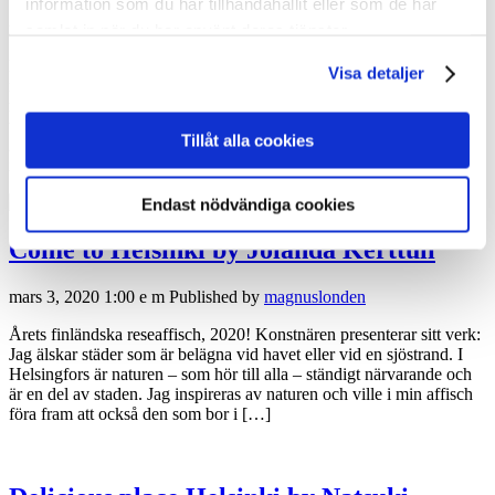
information som du har tillhandahållit eller som de har
mars 10, 2020 4:44 e m
Published by
magnuslonden
samlat in när du har använt deras tjänster.
Konstnären presenterar sitt verk: Jag arbetade på den här affischen i
Visa detaljer
november 2019 för tävlingen ”My Finland poster 2020”. Jag hade
många idéer med temat ”Helsingfors” men kom inte riktigt vidare
tills Finlands herr-fotbollslandslag plötsligt kvalificerade sig för EM
Tillåt alla cookies
2020. Jag är ett stort fotbollsfan och bestämde mig spontant för att
inkludera en hyllning till […]
Endast nödvändiga cookies
Come to Helsinki by Jolanda Kerttuli
mars 3, 2020 1:00 e m
Published by
magnuslonden
Årets finländska reseaffisch, 2020! Konstnären presenterar sitt verk:
Jag älskar städer som är belägna vid havet eller vid en sjöstrand. I
Helsingfors är naturen – som hör till alla – ständigt närvarande och
är en del av staden. Jag inspireras av naturen och ville i min affisch
föra fram att också den som bor i […]