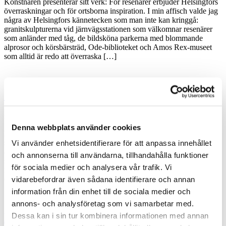
Konstnären presenterar sitt verk: För resenärer erbjuder Helsingfors
överraskningar och för ortsborna inspiration. I min affisch valde jag
några av Helsingfors kännetecken som man inte kan kringgå:
granitskulpturerna vid järnvägsstationen som välkomnar resenärer
som anländer med tåg, de bildsköna parkerna med blommande
alprosor och körsbärsträd, Ode-biblioteket och Amos Rex-museet
som alltid är redo att överraska […]
Summer in Helsinki by Kalle Särkkä
mars 10, 2020 5:03 e m
Published by
magnuslonden
Denna webbplats använder cookies
Finalist i My Finland Poster 2020-tävlingen! Konstnären presenterar
sitt verk: Det somriga Helsingfors består av många olika element. I
Vi använder enhetsidentifierare för att anpassa innehållet
affischen kan man se kontrasten mellan naturen och stadskulturen,
och annonserna till användarna, tillhandahålla funktioner
som i Helsingfors stöder varandra istället för att utesluta varandra. I
för sociala medier och analysera vår trafik. Vi
mitt verk ville jag också ge betraktaren tolkningsmöjligheter och en
chans att varje gång hitta nya […]
vidarebefordrar även sådana identifierare och annan
information från din enhet till de sociala medier och
annons- och analysföretag som vi samarbetar med.
Helsinki – Heartbeat by Mareike Mosch
Dessa kan i sin tur kombinera informationen med annan