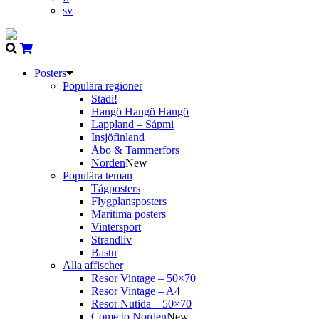
sv
Posters
Populära regioner
Stadi!
Hangö Hangö Hangö
Lappland – Sápmi
Insjöfinland
Åbo & Tammerfors
Norden
New
Populära teman
Tågposters
Flygplansposters
Maritima posters
Vintersport
Strandliv
Bastu
Alla affischer
Resor Vintage – 50×70
Resor Vintage – A4
Resor Nutida – 50×70
Come to Norden
New