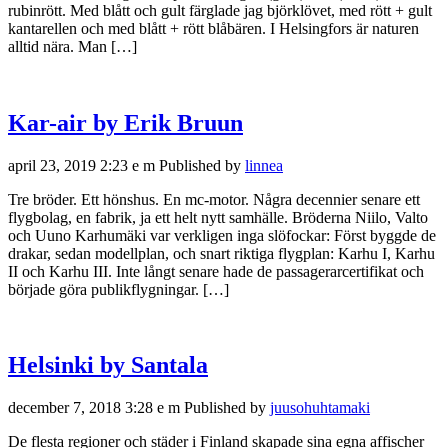
rubinrött. Med blått och gult färglade jag björklövet, med rött + gult
kantarellen och med blått + rött blåbären. I Helsingfors är naturen
alltid nära. Man […]
Kar-air by Erik Bruun
april 23, 2019 2:23 e m
Published by
linnea
Tre bröder. Ett hönshus. En mc-motor. Några decennier senare ett
flygbolag, en fabrik, ja ett helt nytt samhälle. Bröderna Niilo, Valto
och Uuno Karhumäki var verkligen inga slöfockar: Först byggde de
drakar, sedan modellplan, och snart riktiga flygplan: Karhu I, Karhu
II och Karhu III. Inte långt senare hade de passagerarcertifikat och
började göra publikflygningar. […]
Helsinki by Santala
december 7, 2018 3:28 e m
Published by
juusohuhtamaki
De flesta regioner och städer i Finland skapade sina egna affischer