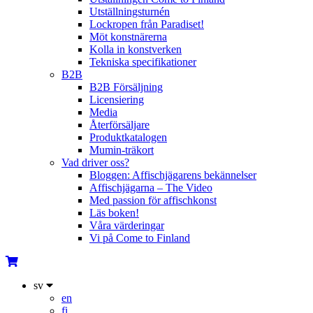
Utställningsturnén
Lockropen från Paradiset!
Möt konstnärerna
Kolla in konstverken
Tekniska specifikationer
B2B
B2B Försäljning
Licensiering
Media
Återförsäljare
Produktkatalogen
Mumin-träkort
Vad driver oss?
Bloggen: Affischjägarens bekännelser
Affischjägarna – The Video
Med passion för affischkonst
Läs boken!
Våra värderingar
Vi på Come to Finland
sv
en
fi