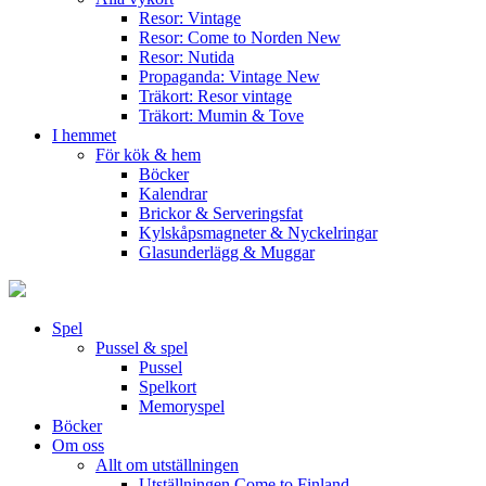
Resor: Vintage
Resor: Come to Norden
New
Resor: Nutida
Propaganda: Vintage
New
Träkort: Resor vintage
Träkort: Mumin & Tove
I hemmet
För kök & hem
Böcker
Kalendrar
Brickor & Serveringsfat
Kylskåpsmagneter & Nyckelringar
Glasunderlägg & Muggar
Spel
Pussel & spel
Pussel
Spelkort
Memoryspel
Böcker
Om oss
Allt om utställningen
Utställningen Come to Finland