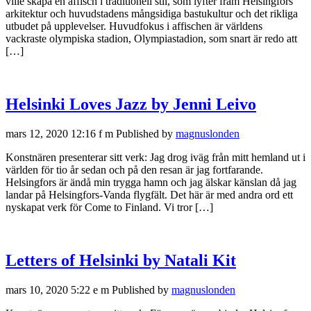
ville skapa en affisch i traditionell stil, som lyfter fram Helsingfors
arkitektur och huvudstadens mångsidiga bastukultur och det rikliga
utbudet på upplevelser. Huvudfokus i affischen är världens
vackraste olympiska stadion, Olympiastadion, som snart är redo att
[…]
Helsinki Loves Jazz by Jenni Leivo
mars 12, 2020 12:16 f m
Published by
magnuslonden
Konstnären presenterar sitt verk: Jag drog iväg från mitt hemland ut i
världen för tio år sedan och på den resan är jag fortfarande.
Helsingfors är ändå min trygga hamn och jag älskar känslan då jag
landar på Helsingfors-Vanda flygfält. Det här är med andra ord ett
nyskapat verk för Come to Finland. Vi tror […]
Letters of Helsinki by Natali Kit
mars 10, 2020 5:22 e m
Published by
magnuslonden