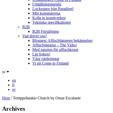
Utställningsturnén
Lockropen från Paradiset!
Möt konstnärerna
Kolla in konstverken
Tekniska specifikationer
B2B
B2B Försäljning
Vad driver oss?
Bloggen: Affischjägarens bekännelser
Affischjägarna – The Video
Med passion för affischkonst
Läs boken!
Våra värderingar
Vi på Come to Finland
sv
en
fi
sv
Hem
/
Temppeliaukio Church by Omar Escalante
Archives