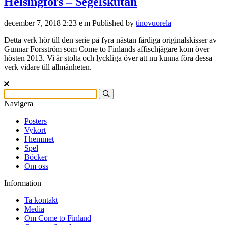
Helsingfors – Segelskutan
december 7, 2018 2:23 e m
Published by
tinovuorela
Detta verk hör till den serie på fyra nästan färdiga originalskisser av
Gunnar Forsström som Come to Finlands affischjägare kom över
hösten 2013. Vi är stolta och lyckliga över att nu kunna föra dessa
verk vidare till allmänheten.
Navigera
Posters
Vykort
I hemmet
Spel
Böcker
Om oss
Information
Ta kontakt
Media
Om Come to Finland