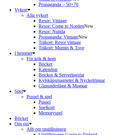
Propaganda – 50×70
Vykort
Alla vykort
Resor: Vintage
Resor: Come to Norden
New
Resor: Nutida
Propaganda: Vintage
New
Träkort: Resor vintage
Träkort: Mumin & Tove
I hemmet
För kök & hem
Böcker
Kalendrar
Brickor & Serveringsfat
Kylskåpsmagneter & Nyckelringar
Glasunderlägg & Muggar
Spel
Pussel & spel
Pussel
Spelkort
Memoryspel
Böcker
Om oss
Allt om utställningen
Utställningen Come to Finland